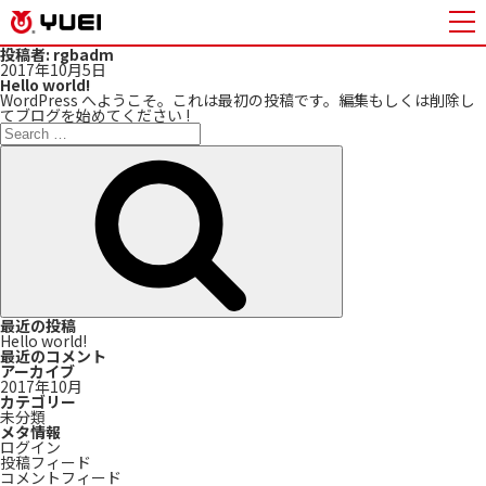
投稿者:
rgbadm
Posted
2017年10月5日
on
Hello world!
WordPress へようこそ。これは最初の投稿です。編集もしくは削除し
てブログを始めてください !
Search
for:
Search
最近の投稿
Hello world!
最近のコメント
アーカイブ
2017年10月
カテゴリー
未分類
メタ情報
ログイン
投稿フィード
コメントフィード