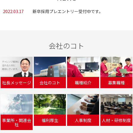
2022.03.17
新卒採用プレエントリー受付中です。
会社のコト
社長メッセージ
会社のコト
職種紹介
募集職種
事業所・関連会
福利厚生
人事制度
人材・研修制度
社