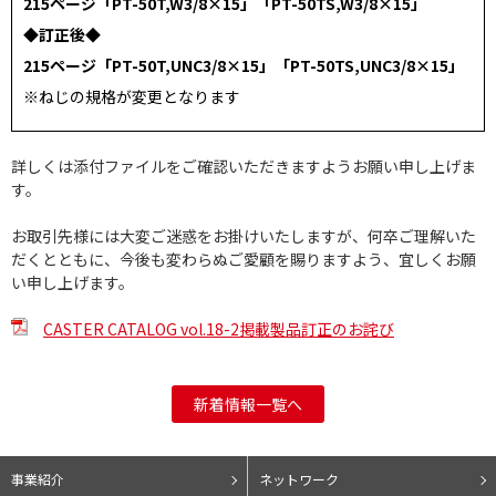
215ページ「PT-50T,W3/8×15」「PT-50TS,W3/8×15」
◆訂正後◆
215ページ「PT-50T,UNC3/8×15」「PT-50TS,UNC3/8×15」
※ねじの規格が変更となります
詳しくは添付ファイルをご確認いただきますようお願い申し上げま
す。
お取引先様には大変ご迷惑をお掛けいたしますが、何卒ご理解いた
だくとともに、今後も変わらぬご愛顧を賜りますよう、宜しくお願
い申し上げます。
CASTER CATALOG vol.18-2掲載製品訂正のお詫び
新着情報一覧へ
事業紹介
ネットワーク