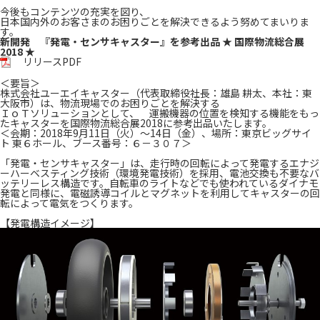
今後もコンテンツの充実を図り、
日本国内外のお客さまのお困りごとを解決できるよう努めてまいりま
す。
新開発 『発電・センサキャスター』を参考出品 ★ 国際物流総合展
2018 ★
リリースPDF
＜要旨＞
株式会社ユーエイキャスター（代表取締役社長：雄島 耕太、本社：東
大阪市）は、物流現場でのお困りごとを解決する
ＩｏＴソリューションとして、 運搬機器の位置を検知する機能をもっ
たキャスターを国際物流総合展2018に参考出品いたします。
＜会期：2018年9月11日（火）～14日（金）、場所：東京ビッグサイ
ト 東６ホール、ブース番号：６－３０７＞
「発電・センサキャスター」は、走行時の回転によって発電するエナジ
ーハーベスティング技術（環境発電技術）を採用、電池交換も不要なバ
ッテリーレス構造です。自転車のライトなどでも使われているダイナモ
発電と同様に、電磁誘導コイルとマグネットを利用してキャスターの回
転によって電気をつくります。
【発電構造イメージ】