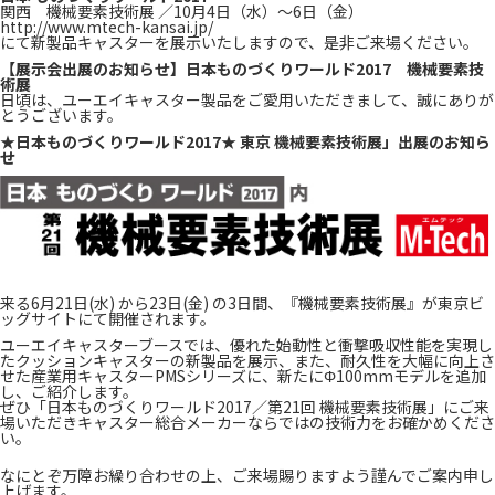
関西 機械要素技術展 ／10月4日（水）～6日（金）
http://www.mtech-kansai.jp/
にて新製品キャスターを展示いたしますので、是非ご来場ください。
【展示会出展のお知らせ】日本ものづくりワールド2017 機械要素技
術展
日頃は、ユーエイキャスター製品をご愛用いただきまして、誠にありが
とうございます。
★日本ものづくりワールド2017★ 東京 機械要素技術展」出展のお知ら
せ
来る6月21日(水) から23日(金) の3日間、『機械要素技術展』が東京ビ
ッグサイトにて開催されます。
ユーエイキャスターブースでは、優れた始動性と衝撃吸収性能を実現し
たクッションキャスターの新製品を展示、また、耐久性を⼤幅に向上さ
せた産業⽤キャスターPMSシリーズに、新たにΦ100mmモデルを追加
し、ご紹介します。
ぜひ「日本ものづくりワールド2017／第21回 機械要素技術展」にご来
場いただきキャスター総合メーカーならではの技術力をお確かめくださ
い。
なにとぞ万障お繰り合わせの上、ご来場賜りますよう謹んでご案内申し
上げます。