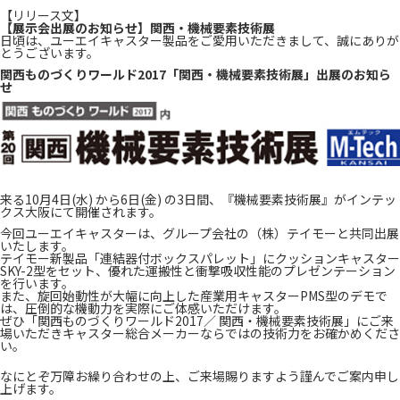
【リリース文】
【展示会出展のお知らせ】関西・機械要素技術展
日頃は、ユーエイキャスター製品をご愛用いただきまして、誠にありが
とうございます。
関西ものづくりワールド2017「関西・機械要素技術展」出展のお知ら
せ
来る10月4日(水) から6日(金) の3日間、『機械要素技術展』がインテッ
クス大阪にて開催されます。
今回ユーエイキャスターは、グループ会社の（株）テイモーと共同出展
いたします。
テイモー新製品「連結器付ボックスパレット」にクッションキャスター
SKY-2型をセット、優れた運搬性と衝撃吸収性能のプレゼンテーション
を行います。
また、旋回始動性が大幅に向上した産業用キャスターPMS型のデモで
は、圧倒的な機動力を実際にご体感いただけます。
ぜひ「関西ものづくりワールド2017／ 関西・機械要素技術展」にご来
場いただきキャスター総合メーカーならではの技術力をお確かめくださ
い。
なにとぞ万障お繰り合わせの上、ご来場賜りますよう謹んでご案内申し
上げます。