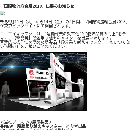
「国際物流総合展2018」出展のお知らせ
来る9月11日（火）から14日（金） の4日間、『国際物流総合展2018』
が東京ビッグサイトにて開催されます。
ユーエイキャスターは、“運搬作業の効率化”と“物流品質の向上”をテー
マに、【新開発】段差乗り越えキャスターを出展いたします。
革新的に操作性を高めた新製品「段差乗り越えキャスター」のかつてな
い“機動力”を、ぜひご体感ください！
＜当社ブースでの展示製品＞
◆NEW 段差乗り越えキャスター
※参考出品