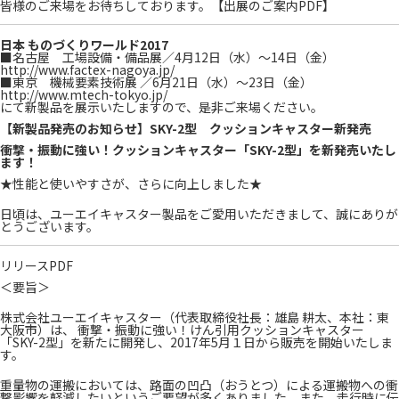
皆様のご来場をお待ちしております。
【出展のご案内PDF】
日本 ものづくりワールド2017
■名古屋 工場設備・備品展／4月12日（水）～14日（金）
http://www.factex-nagoya.jp/
■東京 機械要素技術展 ／6月21日（水）～23日（金）
http://www.mtech-tokyo.jp/
にて新製品を展示いたしますので、是非ご来場ください。
【新製品発売のお知らせ】SKY-2型 クッションキャスター新発売
衝撃・振動に強い！クッションキャスター「SKY-2型」を新発売いたし
ます！
★性能と使いやすさが、さらに向上しました★
日頃は、ユーエイキャスター製品をご愛用いただきまして、誠にありが
とうございます。
リリースPDF
＜要旨＞
株式会社ユーエイキャスター（代表取締役社長：雄島 耕太、本社：東
大阪市）は、 衝撃・振動に強い！けん引用クッションキャスター
「SKY-2型」を新たに開発し、2017年5月１日から販売を開始いたしま
す。
重量物の運搬においては、路面の凹凸（おうとつ）による運搬物への衝
撃影響を軽減したいというご要望が多くありました。また、走行時に伝