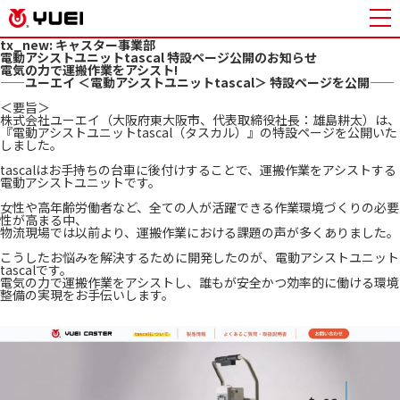
tx_new:
キャスター事業部
電動アシストユニットtascal 特設ページ公開のお知らせ
電気の力で運搬作業をアシスト!
——ユーエイ ＜電動アシストユニットtascal＞ 特設ページを公開——
＜要旨＞
株式会社ユーエイ（大阪府東大阪市、代表取締役社長：雄島耕太）は、
『電動アシストユニットtascal（タスカル）』の特設ページを公開いた
しました。
tascalはお手持ちの台車に後付けすることで、運搬作業をアシストする
電動アシストユニットです。
女性や高年齢労働者など、全ての人が活躍できる作業環境づくりの必要
性が高まる中、
物流現場では以前より、運搬作業における課題の声が多くありました。
こうしたお悩みを解決するために開発したのが、電動アシストユニット
tascalです。
電気の力で運搬作業をアシストし、誰もが安全かつ効率的に働ける環境
整備の実現をお手伝いします。