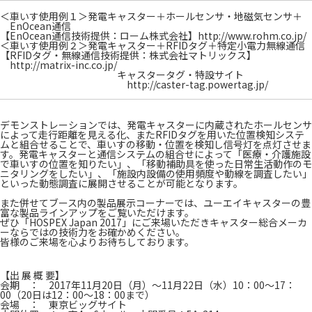
＜車いす使用例１＞発電キャスター＋ホールセンサ・地磁気センサ＋
EnOcean通信
【EnOcean通信技術提供：ローム株式会社】
http://www.rohm.co.jp/
＜車いす使用例２＞発電キャスター＋RFIDタグ＋特定小電力無線通信
【RFIDタグ・無線通信技術提供：株式会社マトリックス】
http://matrix-inc.co.jp/
キャスタータグ・特設サイト
http://caster-tag.powertag.jp/
デモンストレーションでは、発電キャスターに内蔵されたホールセンサ
によって走行距離を見える化、またRFIDタグを用いた位置検知システ
ムと組合せることで、車いすの移動・位置を検知し信号灯を点灯させま
す。発電キャスターと通信システムの組合せによって「医療・介護施設
で車いすの位置を知りたい」、「移動補助具を使った日常生活動作のモ
ニタリングをしたい」、「施設内設備の使用頻度や動線を調査したい」
といった動態調査に展開させることが可能となります。
また併せてブース内の製品展示コーナーでは、ユーエイキャスターの豊
富な製品ラインアップをご覧いただけます。
ぜひ「HOSPEX Japan 2017」にご来場いただきキャスター総合メーカ
ーならではの技術力をお確かめください。
皆様のご来場を心よりお待ちしております。
【出 展 概 要】
会期 ： 2017年11月20日（月）～11月22日（水）10：00～17：
00（20日は12：00～18：00まで）
会場 ： 東京ビッグサイト