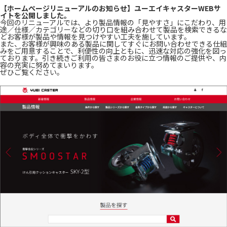
【ホームページリニューアルのお知らせ】ユーエイキャスターWEBサ
イトを公開しました。
今回のリニューアルでは、より製品情報の「見やすさ」にこだわり、用
途／仕様／カテゴリーなどの切り口を組み合わせて製品を検索できるな
どお客様が製品や情報を見つけやすい工夫を施しています。
また、お客様が興味のある製品に関してすぐにお問い合わせできる仕組
みをご用意することで、利便性の向上ともに、迅速な対応の強化を図っ
ております。引き続きご利用の皆さまのお役に立つ情報のご提供や、内
容の充実に努めてまいります。
ぜひご覧ください。