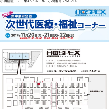
小間位置 ： 東4～6ホール 小間番号：5A-214