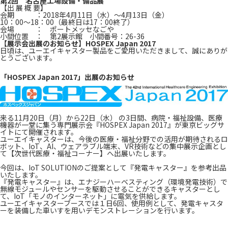
第2回 名古屋工場設備・備品展
【出 展 概 要】
会期 ：2018年4月11日（水）～4月13日（金）
10：00～18：00（最終日は17：00終了）
会場 ： ポートメッセなごや
小間位置 ： 第2展示館 小間番号：26-36
【展示会出展のお知らせ】HOSPEX Japan 2017
日頃は、ユーエイキャスター製品をご愛用いただきまして、誠にありが
とうございます。
「HOSPEX Japan 2017」出展のお知らせ
来る11月20日（月）から22日（水） の3日間、病院・福祉設備、医療
機器が一堂に集う専門展示会『HOSPEX Japan 2017』が東京ビッグサ
イトにて開催されます。
ユーエイキャスターは、今後の医療・福祉分野での活⽤が期待されるロ
ボット、IoT、AI、ウェアラブル端末、VR技術などの集中展示企画とし
て【次世代医療・福祉コーナー】へ出展いたします。
今回は、IoT SOLUTIONのご提案として『発電キャスター』を参考出品
いたします。
『発電キャスター』は、エナジーハーベスティング（環境発電技術）で
無線モジュールやセンサーを駆動させることができるキャスターとし
て、IoT「モノのインターネット」に電気を供給します。
ユーエイキャスターブースでは１日6回、使用例として、発電キャスタ
ーを装備した車いすを用いデモンストレーションを行います。