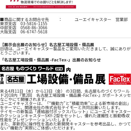
■商品に関するお問合せ先 ： ユーエイキャスター 営業部
東京支店 03-5816-1155
中部支店 0568-86-3066
大阪支店 06-6747-5618
【展示会出展のお知らせ】名古屋工場設備・備品展
日頃は、ユーエイキャスター製品をご愛用いただきまして、誠にありが
とうございます。
「名古屋工場設備・備品展 -FacTex-」出展のお知らせ
来る4月11日（水）から13日（金） の3日間、名古屋ものづくりワール
ド2018内『第2回 名古屋工場設備・備品展-FacTex-』がポートメッセ
なごやにて開催されます。
ユーエイキャスターは、「“機動力”と“積載効率”による新市場の創出」
をテーマに、関連会社の株式会社テイモーと共同出展いたします。
テイモーの新製品「連結器付ボックスパレット」にユーエイキャスター
のクッションキャスターSKY-2型をセットし、優れた運搬性と振動吸収
性能をプレゼンテーションいたします。
また、革新的に操作性を高めた新開発キャスターを参考出品し、かつて
ない“機動力”実際にご体感いただけます。