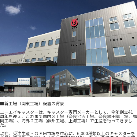
■新工場（関東工場）設置の背景
ユーエイキャスターは、キャスター専門メーカーとして、今年創立41
周年を迎え、これまで国内３工場（奈良池沢工場、奈良額田部工場、福
岡工場）、海外２工場（蘇州工場、上海工場）で生産を行ってきまし
た。
現在、受注生産・ＯＥＭ市場を中心に、6,000種類以上のキャスターを