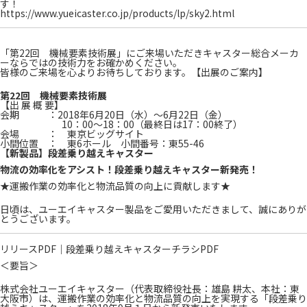
す！
https://www.yueicaster.co.jp/products/lp/sky2.html
「第22回 機械要素技術展」にご来場いただきキャスター総合メーカ
ーならではの技術力をお確かめください。
皆様のご来場を心よりお待ちしております。
【出展のご案内】
第22回 機械要素技術展
【出 展 概 要】
会期 ：2018年6月20日（水）～6月22日（金）
10：00～18：00（最終日は17：00終了）
会場 ： 東京ビッグサイト
小間位置 ： 東6ホール 小間番号：東55-46
【新製品】段差乗り越えキャスター
物流の効率化をアシスト！段差乗り越えキャスター新発売！
★運搬作業の効率化と物流品質の向上に貢献します★
日頃は、ユーエイキャスター製品をご愛用いただきまして、誠にありが
とうございます。
リリースPDF
｜
段差乗り越えキャスターチラシPDF
＜要旨＞
株式会社ユーエイキャスター（代表取締役社長：雄島 耕太、本社：東
大阪市）は、運搬作業の効率化と物流品質の向上を実現する「段差乗り