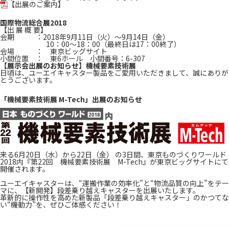
【出展のご案内】
国際物流総合展2018
【出 展 概 要】
会期 ：2018年9月11日（火）～9月14日（金）
10：00～18：00（最終日は17：00終了）
会場 ： 東京ビッグサイト
小間位置 ： 東6ホール 小間番号：6-307
【展示会出展のお知らせ】機械要素技術展
日頃は、ユーエイキャスター製品をご愛用いただきまして、誠にありが
とうございます。
「機械要素技術展 M-Tech」出展のお知らせ
来る6月20日（水）から22日（金） の3日間、東京ものづくりワールド
2018内『第22回 機械要素技術展 M-Tech』が東京ビッグサイトにて
開催されます。
ユーエイキャスターは、“運搬作業の効率化”と“物流品質の向上”をテー
マに、【新開発】段差乗り越えキャスターを出展いたします。
革新的に操作性を高めた新製品「段差乗り越えキャスター」のかつてな
い“機動力”を、ぜひご体感ください！