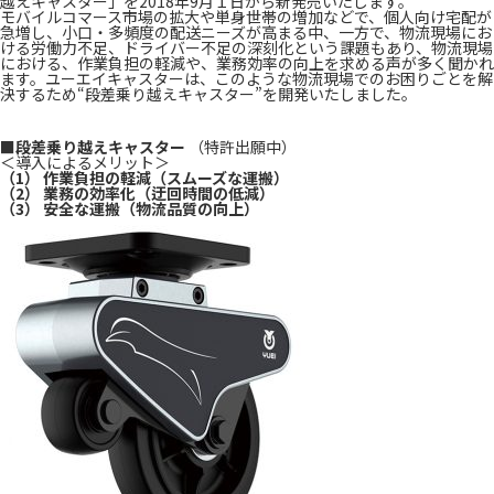
越えキャスター」を2018年9月１日から新発売いたします。
モバイルコマース市場の拡大や単身世帯の増加などで、個人向け宅配が
急増し、小口・多頻度の配送ニーズが高まる中、一方で、物流現場にお
ける労働力不足、ドライバー不足の深刻化という課題もあり、物流現場
における、作業負担の軽減や、業務効率の向上を求める声が多く聞かれ
ます。ユーエイキャスターは、このような物流現場でのお困りごとを解
決するため“段差乗り越えキャスター”を開発いたしました。
■段差乗り越えキャスター
（特許出願中）
＜導入によるメリット＞
（1） 作業負担の軽減（スムーズな運搬）
（2） 業務の効率化（迂回時間の低減）
（3） 安全な運搬（物流品質の向上）