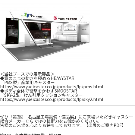
＜当社ブースでの展示製品＞
◆意のままの動きを極めるHEAVYSTAR
「PMS型」産業用キャスター
https://www.yueicaster.co.jp/products/lp/pms.html
◆ボディ全体で衝撃をかわすSMOOSTAR
「SKY-2型」けん引用クッションキャスター
https://www.yueicaster.co.jp/products/lp/sky2.html
ぜひ「第2回 名古屋工場設備・備品展」にご来場いただきキャスター
総合メーカーならではの技術力をお確かめください。
皆様のご来場を心よりお待ちしております。
【出展のご案内PDF】