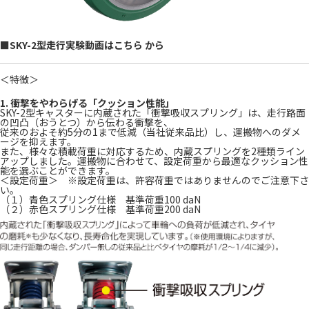
■SKY-2型走行実験動画は
こちら
から
＜特徴＞
1. 衝撃をやわらげる「クッション性能」
SKY-2型キャスターに内蔵された「衝撃吸収スプリング」は、走行路面
の凹凸（おうとつ）から伝わる衝撃を、
従来のおよそ約5分の1まで低減（当社従来品比）し、運搬物へのダメ
ージを抑えます。
また、様々な積載荷重に対応するため、内蔵スプリングを2種類ライン
アップしました。運搬物に合わせて、設定荷重から最適なクッション性
能を選ぶことができます。
＜設定荷重＞ ※設定荷重は、許容荷重ではありませんのでご注意下さ
い。
（１）青色スプリング仕様 基準荷重100 daN
（２）赤色スプリング仕様 基準荷重200 daN