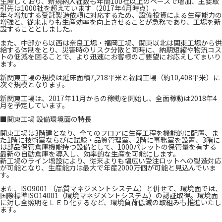
生産しており、新規納入社数も年間100社以上のペースで増加、主要取
引先は1000社を超えています（2017年4月時点）。
年々増加する受託製造依頼に対応するため、設備投資による生産能力の
増強と、従来よりも生産効率を向上させることが急務であり、工場を新
設することとしました。
また、中部から以西は奈良工場・福岡工場、関東以北は関東工場から供
給する体制をとり、災害時のリスク分散と同時に、納期短縮や物流コス
トの低減を図ることで、より迅速にお客様のご要望にお応えしてまいり
ます。
新関東工場の規模は延床面積7,218平米と福岡工場（約10,408平米）に
次ぐ規模となります。
新関東工場は、2017年11月からの稼動を開始し、全面稼動は2018年4
月を予定しています。
■関東工場 設備環境面の特長
関東工場は3階建となり、全てのフロアに生産工程を機能的に配置、ま
た1階に技術室ならびに試験・品質管理室、2階に事務室を設置、3階に
は部品保管倉庫機能持つ設備として、1000パレットの保管量を有する
最新の自動倉庫を導入し、効率的な生産を可能にします。
新工場のライン増設により、従来よりも幅広い受注ロットへの製造対応
が可能となり、生産能力は最大で年産2000万個が可能と見込んでいま
す。
また、ISO9001 （品質マネジメントシステム）と併せて、環境面では、
国際標準ISO14001（環境マネジメントシステム）の認証取得。環境面
に対し全照明をＬＥＤ化するなど、環境負荷低減の取組みも推進いたし
ます。