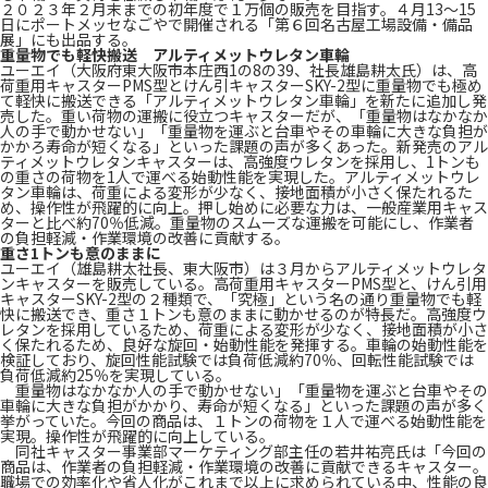
２０２３年２月末までの初年度で１万個の販売を目指す。４月13～15
日にポートメッセなごやで開催される「第６回名古屋工場設備・備品
展」にも出品する。
重量物でも軽快搬送 アルティメットウレタン車輪
ユーエイ（大阪府東大阪市本庄西1の8の39、社長雄島耕太氏）は、高
荷重用キャスターPMS型とけん引キャスターSKY-2型に重量物でも極め
て軽快に搬送できる「アルティメットウレタン車輪」を新たに追加し発
売した。重い荷物の運搬に役立つキャスターだが、「重量物はなかなか
人の手で動かせない」「重量物を運ぶと台車やその車輪に大きな負担が
かかろ寿命が短くなる」といった課題の声が多くあった。新発売のアル
ティメットウレタンキャスターは、高強度ウレタンを採用し、1トンも
の重さの荷物を1人で運べる始動性能を実現した。アルティメットウレ
タン車輪は、荷重による変形が少なく、接地面積が小さく保たれるた
め、操作性が飛躍的に向上。押し始めに必要な力は、一般産業用キャス
ターと比べ約70％低減。重量物のスムーズな運搬を可能にし、作業者
の負担軽減・作業環境の改善に貢献する。
重さ1トンも意のままに
ユーエイ（雄島耕太社長、東大阪市）は３月からアルティメットウレタ
ンキャスターを販売している。高荷重用キャスターPMS型と、けん引用
キャスターSKY-2型の２種類で、「究極」という名の通り重量物でも軽
快に搬送でき、重さ１トンも意のままに動かせるのが特長だ。高強度ウ
レタンを採用しているため、荷重による変形が少なく、接地面積が小さ
く保たれるため、良好な旋回・始動性能を発揮する。車輪の始動性能を
検証しており、旋回性能試験では負荷低減約70％、回転性能試験では
負荷低減約25％を実現している。
重量物はなかなか人の手で動かせない」「重量物を運ぶと台車やその
車輪に大きな負担がかかり、寿命が短くなる」といった課題の声が多く
挙がっていた。今回の商品は、１トンの荷物を１人で運べる始動性能を
実現。操作性が飛躍的に向上している。
同社キャスター事業部マーケティング部主任の若井祐亮氏は「今回の
商品は、作業者の負担軽減・作業環境の改善に貢献できるキャスター。
職場での効率化や省人化がこれまで以上に求められている中、性能の良