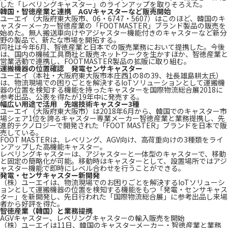
した「レベリングキャスター」のラインアップを取りそろえた。
韓国・智徳産業と連携 AGVキャスターなど販売開始
ユーエイ（大阪府東大阪市、06・6747・5607）はこのほど、韓国のキ
ャスターメーカー智徳産業の「FOOTMASTER」ブランド製品の販売を
始めた。無人搬送車向けやアジャスター機能付きのキャスターなど新分
野の製品で、新たな市場を開拓する。
同社は今年6月、智徳産業と日本での販売業務において提携した。今後
は、国内の機械工具商社と販売ネットワークを生かすほか、智徳産業と
営業活動で連携し、FOOTMASTER製品の拡販に取り組む。
運搬機器の位置確認 発電センサキャスター
ユーエイ（本社・大阪府東大阪市本庄西1の8の39、社長雄島耕太氏）
は、物流現場での困りごとを解決するIoTソリューションとして運搬機
器の位置を検知する機能を持ったキャスターを国際物流総合展2018に
参考出品、公表を得たが19年中に発売する。
幅広い用途で活用 先端技術キャスター3種
ユーエイ（大阪府東大阪市）は2018年6月から、韓国でのキャスター市
場シェア1位を誇るキャスター専業メーカー智徳産業と業務提携し、先
進的テクノロジーで開発された「FOOT MASTER」ブランドを日本で販
売している。
FOOT MASTERは、レベリング、AGV向け、高荷重向けの3種類をライ
ンアップした高機能キャスター。
レベリングキャスターは、アジャスターと一体型のキャスターで、移動
と固定の簡略化が可能。移動時はキャスターとして、設置場所ではアジ
ャスター機能で即時にレベル合わせを行うことができる。
発電・センサキャスター新開発
（株）ユーエイは、物流現場でのお困りごとを解決するIoTソリューシ
ョンとして運搬機器の位置を検知する機能をもつ「発電・センサキャス
ター」を新開発し、先日行われた「国際物流総合展」に参考出品し来場
者から好評を得た。
智徳産業（韓国）と業務提携
AGVキャスター、レベリングキャスターの輸入販売を開始
（株）ユーエイは11日、韓国のキャスターメーカー・智徳産業と業務