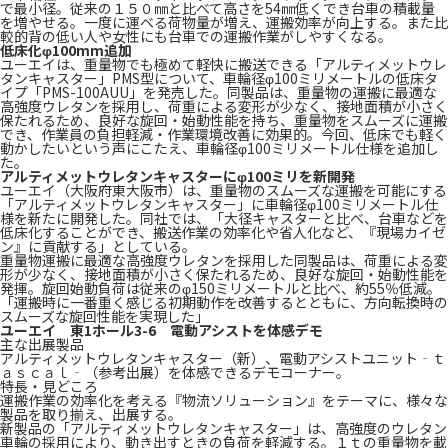
で最小径。従来の１５０㎜と比べて高さを54㎜低くでき台車の積載量
を増やせる。一度に運べる荷物量が増え、運搬効率が向上する。また比
較的背の低い人や女性にも台車での運搬作業がしやすくなる。
低床化φ100mm追加
ユーエイは、重量物でも極めて軽快に搬送できる「アルティメットウレ
タンキャスター」PMS型について、車輪径φ100ミリメートルの低床タ
イプ「PMS-100AUU」を発売した。同製品は、重量物の運搬に最適な
高強度ウレタンを採用し、荷重による変形が少なく、接地面積が小さく
保たれるため、良好な旋回・始動性能を持ち、重量物をスムーズに運搬
でき、作業員の負担軽減・作業環境改善に効果的。今回、低床でも軽く
動かしたいという声にこたえ、車輪径φ100ミリメートル仕様を追加し
た。
アルティメットウレタンキャスターにφ100ミリを新開発
ユーエイ（大阪府東大阪市）は、重量物のスムーズな運搬を可能にする
「アルティメットウレタンキャスター」に車輪径φ100ミリメートル仕
様を新たに開発した。同社では、「大径キャスターと比べ、台車などを
低床化することができ、搬送作業の効率化や省人化など、『現場カイゼ
ン』に貢献する」としている。
重量物運搬に最適な高強度ウレタンを採用した同製品は、荷重による変
形が少なく、接地面積が小さく保たれるため、良好な旋回・始動性能を
発揮。旋回始動負荷は従来のφ150ミリメートルと比べ、約55％低減。
「運搬時に一番重く感じる初期動作を改善するとともに、方向転換時の
スムーズな旋回性能を実現した」
ユーエイ 東1ホール3-6 電動アシストを体感デモ
主な出展製品
アルティメットウレタンキャスター（新）、電動アシストユニット‐ｔ
ａｓｃａｌ‐（参考出展）を体感できるデモコーナー。
特長・見どころ
運搬作業の効率化を考える『物流ソリューション』をテーマに、様々な
製品を取り揃え、出展する。
新製品の「アルティメットウレタンキャスター」は、高強度のウレタン
車輪の採用により、動き出すときの負荷を軽減する。１ｔの重量物を載