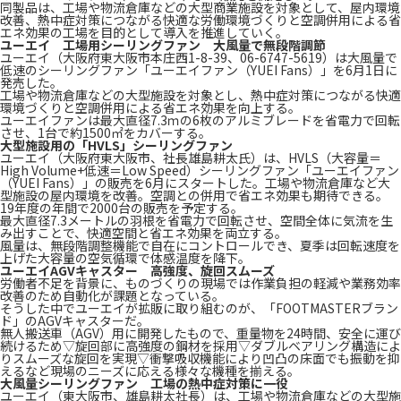
同製品は、工場や物流倉庫などの大型商業施設を対象として、屋内環境
改善、熱中症対策につながる快適な労働環境づくりと空調併用による省
エネ効果の工場を目的として導入を推進していく。
ユーエイ 工場用シーリングファン 大風量で無段階調節
ユーエイ（大阪府東大阪市本庄西1-8-39、06-6747-5619）は大風量で
低速のシーリングファン「ユーエイファン（YUEI Fans）」を6月1日に
発売した。
工場や物流倉庫などの大型施設を対象とし、熱中症対策につながる快適
環境づくりと空調併用による省エネ効果を向上する。
ユーエイファンは最大直径7.3ｍの6枚のアルミブレードを省電力で回転
させ、1台で約1500㎡をカバーする。
大型施設用の「HVLS」シーリングファン
ユーエイ（大阪府東大阪市、社長雄島耕太氏）は、HVLS（大容量＝
High Volume+低速＝Low Speed）シーリングファン「ユーエイファン
（YUEI Fans）」の販売を6月にスタートした。工場や物流倉庫など大
型施設の屋内環境を改善。空調との併用で省エネ効果も期待できる。
19年度の年間で2000台の販売を予定する。
最大直径7.3メートルの羽根を省電力で回転させ、空間全体に気流を生
み出すことで、快適空間と省エネ効果を両立する。
風量は、無段階調整機能で自在にコントロールでき、夏季は回転速度を
上げた大容量の空気循環で体感温度を降下。
ユーエイAGVキャスター 高強度、旋回スムーズ
労働者不足を背景に、ものづくりの現場では作業負担の軽減や業務効率
改善のため自動化が課題となっている。
そうした中でユーエイが拡販に取り組むのが、「FOOTMASTERブラン
ド」のAGVキャスターだ。
無人搬送車（AGV）用に開発したもので、重量物を24時間、安全に運び
続けるため▽旋回部に高強度の鋼材を採用▽ダブルベアリング構造によ
りスムーズな旋回を実現▽衝撃吸収機能により凹凸の床面でも振動を抑
えるなど現場のニーズに応える様々な機種を揃える。
大風量シーリングファン 工場の熱中症対策に一役
ユーエイ（東大阪市、雄島耕太社長）は、工場や物流倉庫などの大型施