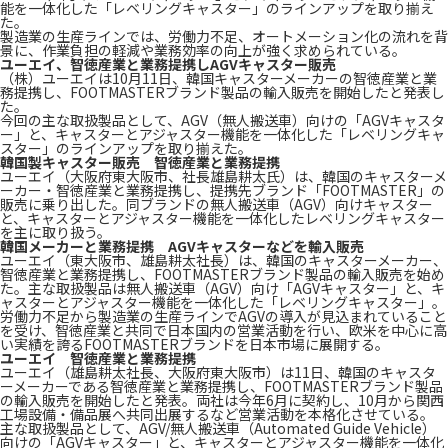
能を一体化した「レベリングキャスター」のラインアップを取り揃え
た。
製造業の生産ラインでは、労働力不足、オートメーション化の流れを背
景に、作業負担の軽減や業務効率の向上が強く求められている。
ユーエイ、智徳産業と業務提携しAGVキャスター販売
（株）ユーエイは10月11日、韓国キャスターメーカーの智徳産業と業
務提携し、FOOTMASTERブランド製品の輸入販売を開始したと発表し
た。
今回の主な取扱製品として、AGV（無人搬送車）向けの「AGVキャスタ
ー」と、キャスターとアジャスター機能を一体化した「レベリングキャ
スター」のラインアップを取り揃えた。
韓国製キャスター販売 智徳産業と業務提携
ユーエイ（大阪府東大阪市、社長雄島耕太氏）は、韓国のキャスターメ
ーカー・智徳産業と業務提携し、提携先ブランド「FOOTMASTER」の
販売に乗り出した。同ブランドの無人搬送車（AGV）向けキャスター
と、キャスターとアジャスター機能を一体化したレベリングキャスター
を主に取り扱う。
韓国メーカーと業務提携 AGVキャスターなどを輸入販売
ユーエイ（東大阪市、雄島耕太社長）は、韓国のキャスターメーカー、
智徳産業と業務提携し、FOOTMASTERブランド製品の輸入販売を始め
た。主な取扱製品は無人搬送車（AGV）向け「AGVキャスター」と、キ
ャスターとアジャスター機能を一体化した「レベリングキャスター」。
労働力不足から製造業の生産ラインでAGVの導入が見込まれていること
を受け、智徳産業と共同で日本国内の営業活動を行い、欧米を中心に高
い実績を誇るFOOTMASTERブランドを日本市場に展開する。
ユーエイ 智徳産業と業務提携
ユーエイ（雄島耕太社長、大阪府東大阪市）は11日、韓国のキャスタ
ーメーカーである智徳産業と業務提携し、FOOTMASTERブランド製品
の輸入販売を開始したと発表。両社は今年6月に契約し、10月から関西
工場設備・備品展へ共同出展するなど営業活動を本格化させている。
主な取扱製品として、AGV/無人搬送車（Automated Guide Vehicle）
向けの「AGVキャスター」と、キャスターとアジャスター機能を一体化