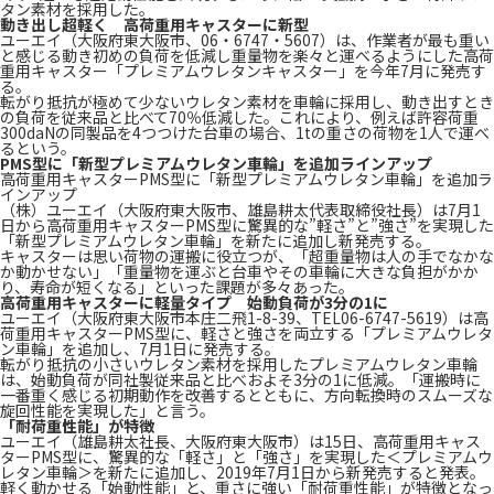
タン素材を採用した。
動き出し超軽く 高荷重用キャスターに新型
ユーエイ（大阪府東大阪市、06・6747・5607）は、作業者が最も重い
と感じる動き初めの負荷を低減し重量物を楽々と運べるようにした高荷
重用キャスター「プレミアムウレタンキャスター」を今年7月に発売す
る。
転がり抵抗が極めて少ないウレタン素材を車輪に採用し、動き出すとき
の負荷を従来品と比べて70％低減した。これにより、例えば許容荷重
300daNの同製品を4つつけた台車の場合、1tの重さの荷物を1人で運べ
るという。
PMS型に「新型プレミアムウレタン車輪」を追加ラインアップ
高荷重用キャスターPMS型に「新型プレミアムウレタン車輪」を追加ラ
インアップ
（株）ユーエイ（大阪府東大阪市、雄島耕太代表取締役社長）は7月1
日から高荷重用キャスターPMS型に驚異的な”軽さ”と”強さ”を実現した
「新型プレミアムウレタン車輪」を新たに追加し新発売する。
キャスターは思い荷物の運搬に役立つが、「超重量物は人の手でなかな
か動かせない」「重量物を運ぶと台車やその車輪に大きな負担がかか
り、寿命が短くなる」といった課題が多々あった。
高荷重用キャスターに軽量タイプ 始動負荷が3分の1に
ユーエイ（大阪府東大阪市本庄二飛1-8-39、TEL06-6747-5619）は高
荷重用キャスターPMS型に、軽さと強さを両立する「プレミアムウレタ
ン車輪」を追加し、7月1日に発売する。
転がり抵抗の小さいウレタン素材を採用したプレミアムウレタン車輪
は、始動負荷が同社製従来品と比べおよそ3分の1に低減。「運搬時に
一番重く感じる初期動作を改善するとともに、方向転換時のスムーズな
旋回性能を実現した」と言う。
「耐荷重性能」が特徴
ユーエイ（雄島耕太社長、大阪府東大阪市）は15日、高荷重用キャス
ターPMS型に、驚異的な「軽さ」と「強さ」を実現した＜プレミアムウ
レタン車輪＞を新たに追加し、2019年7月1日から新発売すると発表。
軽く動かせる「始動性能」と、重さに強い「耐荷重性能」が特徴となっ