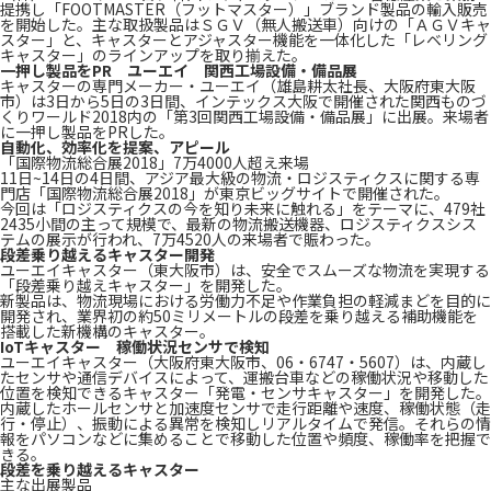
提携し「FOOTMASTER（フットマスター）」ブランド製品の輸入販売
を開始した。主な取扱製品はＳＧＶ（無人搬送車）向けの「ＡＧＶキャ
スター」と、キャスターとアジャスター機能を一体化した「レベリング
キャスター」のラインアップを取り揃えた。
一押し製品をPR ユーエイ 関西工場設備・備品展
キャスターの専門メーカー・ユーエイ（雄島耕太社長、大阪府東大阪
市）は3日から5日の3日間、インテックス大阪で開催された関西ものづ
くりワールド2018内の「第3回関西工場設備・備品展」に出展。来場者
に一押し製品をPRした。
自動化、効率化を提案、アピール
「国際物流総合展2018」7万4000人超え来場
11日~14日の4日間、アジア最大級の物流・ロジスティクスに関する専
門店「国際物流総合展2018」が東京ビッグサイトで開催された。
今回は「ロジスティクスの今を知り未来に触れる」をテーマに、479社
2435小間の主って規模で、最新の物流搬送機器、ロジスティクスシス
テムの展示が行われ、7万4520人の来場者で賑わった。
段差乗り越えるキャスター開発
ユーエイキャスター（東大阪市）は、安全でスムーズな物流を実現する
「段差乗り越えキャスター」を開発した。
新製品は、物流現場における労働力不足や作業負担の軽減まどを目的に
開発され、業界初の約50ミリメートルの段差を乗り越える補助機能を
搭載した新機構のキャスター。
IoTキャスター 稼働状況センサで検知
ユーエイキャスター（大阪府東大阪市、06・6747・5607）は、内蔵し
たセンサや通信デバイスによって、運搬台車などの稼働状況や移動した
位置を検知できるキャスター「発電・センサキャスター」を開発した。
内蔵したホールセンサと加速度センサで走行距離や速度、稼働状態（走
行・停止）、振動による異常を検知しリアルタイムで発信。それらの情
報をパソコンなどに集めることで移動した位置や頻度、稼働率を把握で
きる。
段差を乗り越えるキャスター
主な出展製品