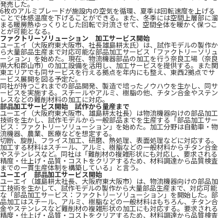
発売した。
6枚のアルミブレードが施設内の空気を循環、夏季は回転速度を上げる
ことで体感温度を下げることができる。また、冬季には空間上層部に溜
まる暖房熱ゆっくりとした回転で対流させて、空間全体を暖かく保つこ
とが可能となる。
ファクトリーソリューション 加工サービス開始
ユーエイ（大阪府東大阪市、社長雄島耕太氏）は、試作モデルの製作か
ら大量部品生産まで対応可能な部品加工サービス「ファクトリーソリュ
ーション」を始めた。現在、物流機器部品の加工を行う奈良工場（奈良
県大和郡山市）の加工設備を活用し、加工サービスを提供する。また関
東エリアでも同サービスを行える拠点を年内にも整え、東西2拠点でサ
ービス展開を図る予定だ。
同社が持つこれまでの部品開発、製造で培ったノウハウを生かし、同サ
ービスを実施する。スチールやアルミ、樹脂の他、チタン合金やステン
レスなどの難削材料の加工に対応。
部品加工サービス開始 試作から量産まで
ユーエイ（大阪府東大阪市、雄島耕太社長）は物流機器向けの部品加工
技術を生かし、試作モデルから一般部品までを生産する「部品加工サー
ビス：ファクトリーソリューション」を始めた。加工分野は自動車・物
流機器、農業、医療などを想定する。
切断、旋削、フライス加工、研磨、熱処理、表面処理などに対応する。
加工する材料はスチール、アルミ、樹脂などの一般材料からチタン合金
やステンレスなど。同社は「難削材の複雑形状にも対応し、要求される
精度・仕上げ・品質・コストをクリアするため、材料調達から品質検査
までの一貫生産体制を構築している」と言う。
ユーエイ 部品加工サービス開始
ユーエイ（雄島耕太社長、大阪府東大阪市）は、物流機器向けの部品加
工技術を生かして、試作モデルの製作から大量部品生産まで、対応可能
な「部品加工サービス：ファクトリーソリューション」を開始した。部
品加工はスチール、アルミ、樹脂などの一般材料はもちろん、チタン合
金やステンレスなど難削材の複雑形状の加工にも対応する。要求される
精度・仕上げ・品質・コストをクリアするため、材料調達から品質検査