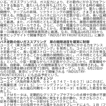
いる。ガススプリングは、ガス反力により、その動作にかかる力をアシ
ストする製品で、重たいものを持ち上げたり、支えたりする時の補助と
して使う。ユーエイ・ガススプリングは小型・軽量設計で、重たい扉の
開閉や、テーブルの昇降、リクライニングの調整など、さまざまな用途
で使える。同製品は、コイルバネに比べバネ定数が低いため、長い圧縮
ストロークでほぼ一定のバネ力が発生できることから、扉類の開閉用と
して最適。また、バネ作用とともに減衰作用を持ち、扉類の開閉速度を
確実にコントロールできる。さらに、小型・軽量ながら同社独自の技術
で小さなバネ定数が得られることから、産業機械をはじめ、家具、自動
車・OA機器などの開閉装置用途に最適。なお、同製品は6月23日から
東京ビッグサイトで開催予定の「INDUSTRY FRONTIER2021」に展示
する。
バネ定数の低いガススプリング 扉の開閉速度を確実に制御
ユーエイ（東大阪市）は5月7日、ガス反力で動作にかかる力をアシス
トする「ユーエイ・ガススプリング」を発売した。コイルバネと比べバ
ネ定数が低く、長い圧縮ストロークにわたってほぼ一定のバネ力を発生
させることができることから扉類の開閉用に向く。バネ作用とともに減
衰作用も持っており、「扉などの開閉速度を確実にコントロールでき
る」という。小型・軽量ながらバネ定数が小さいことから、産業機械や
家具、自動車、OA機器などの開閉装置などでの活用が期待される。年
間販売目標金額は初年度で1億円。価格はオープン。なお、6月23日か
らの3日間、東京ビッグサイトで開催される「INDUSTRY-
FRONTIER2021」にも出品予定という。
シーリングファンをモデルチェンジ
ユーエイ（大阪府東大阪市、０６・６７４７・５６０７）はこのほど、
大風量低速（ＨＶＬＳ）シーリングファン「ユーエイファン」をモデル
チェンジし、永久磁石同期モータ（ＩＰＭモータ）を採用した新型を発
売した。
ＩＰＭモータは、定期的なグリスアップやブラシの点検や交換が不要
で、高出力でありながら回転時に発生する音が静か。大きさも小さく、
従来の機種と比べてモータ部分をコンパクトにした。
ＩＰＭモータの採用や大きな風を生み出すブレードにより、１台（フ