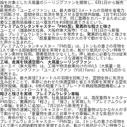
設を対象とした大風量のシーリングファンを開発し、6月1日から販売
を開始した。
新発売の「ユーエイファン」は、最大直径7.3メートルの羽根を省電力
で回転させ、空間全体に気流を発生させる空気撹拌設備。1台で約1500
平方メートルのスペースをカバーでき、同じ面積をカバーするために必
要な工業用扇風機と比べ電気代を約8割低減できるという。
プレミアムウレタンキャスター「PMS型」驚異的な軽さと強さ
ユーエイ（雄島耕太社長、大阪府東大阪市）では、7月1日から新製
品・プレミアムウレタンキャスターを発売する。驚異的な軽さと強さを
両立させた製品で、「超重量物はなかなか人の手で動かせない」といっ
た声から生まれた。
プレミアムウレタンキャスター「PMS型」は、1トンもの重さの荷物を
1人で運べる超始動性性能を実現するため、転がり抵抗が小さい特殊ウ
レタン素材を採用。摩擦抵抗を少なくした。押し始めに必要な力は従来
の30％まで低減し、重量物のスムーズな運搬を可能にしている。
工場、倉庫を快適空間へ 大風量シーリングファン
ユーエイ（東大阪市）は、工場や物流倉庫向けのHVLS（大風量・低
速）シーリングファン「ユーエイファン（YUEI Fans）」を6月1日から
発売する。
新製品は、最大直径7.3メートルの羽根を回転させ、空間全体に気流を
生み出すことで、季節に合わせた快適空間と省エネ効果を実現する空気
撹拌設備。風量は、6枚の軽量アルミブレードの無段階調整機能によっ
て自在にコントロールすることが可能。
軽さと強さを実現 プレミアムウレタン車輪
ユーエイ（本社・東大阪市、社長雄島耕太氏）は、高荷重用キャスター
PMS型に、驚異的な「軽さ」と「強さ」を実現した「プレミアムウレタ
ン車輪」を新たに追加し、7月1日から新発売する。
重い荷物の運搬に役立つキャスターだが、「超重量物はなかなか人の手
で動かせない」「重量物を運ぶと台車やその車輪に大きな負担がかか
り、寿命が短くなる」といった課題の声が多くあった。
プレミアムウレタンキャスター「PMS型」は、1トンもの重さの荷物を
1人で運べる超始動性能を実現するため、転がり抵抗が小さい特殊ウレ