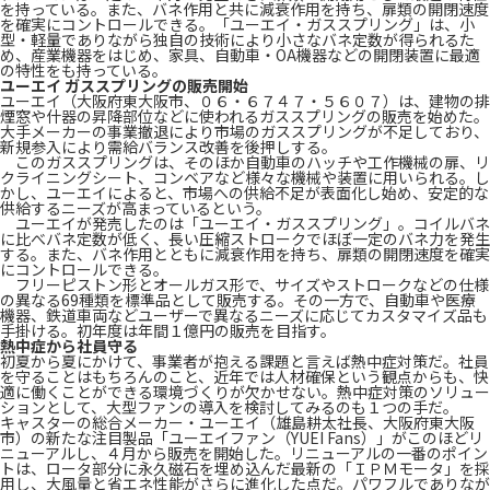
を持っている。また、バネ作用と共に減衰作用を持ち、扉類の開閉速度
を確実にコントロールできる。「ユーエイ・ガススプリング」は、小
型・軽量でありながら独自の技術により小さなバネ定数が得られるた
め、産業機器をはじめ、家具、自動車・OA機器などの開閉装置に最適
の特性をも持っている。
ユーエイ ガススプリングの販売開始
ユーエイ（大阪府東大阪市、０６・６７４７・５６０７）は、建物の排
煙窓や什器の昇降部位などに使われるガススプリングの販売を始めた。
大手メーカーの事業撤退により市場のガススプリングが不足しており、
新規参入により需給バランス改善を後押しする。
このガススプリングは、そのほか自動車のハッチや工作機械の扉、リ
クライニングシート、コンベアなど様々な機械や装置に用いられる。し
かし、ユーエイによると、市場への供給不足が表面化し始め、安定的な
供給するニーズが高まっているという。
ユーエイが発売したのは「ユーエイ・ガススプリング」。コイルバネ
に比べバネ定数が低く、長い圧縮ストロークでほぼ一定のバネ力を発生
する。また、バネ作用とともに減衰作用を持ち、扉類の開閉速度を確実
にコントロールできる。
フリーピストン形とオールガス形で、サイズやストロークなどの仕様
の異なる69種類を標準品として販売する。その一方で、自動車や医療
機器、鉄道車両などユーザーで異なるニーズに応じてカスタマイズ品も
手掛ける。初年度は年間１億円の販売を目指す。
熱中症から社員守る
初夏から夏にかけて、事業者が抱える課題と言えば熱中症対策だ。社員
を守ることはもちろんのこと、近年では人材確保という観点からも、快
適に働くことができる環境づくりが欠かせない。熱中症対策のソリュー
ションとして、大型ファンの導入を検討してみるのも１つの手だ。
キャスターの総合メーカー・ユーエイ（雄島耕太社長、大阪府東大阪
市）の新たな注目製品「ユーエイファン（YUEI Fans）」がこのほどリ
ニューアルし、４月から販売を開始した。リニューアルの一番のポイン
トは、ロータ部分に永久磁石を埋め込んだ最新の「ＩＰＭモータ」を採
用し、大風量と省エネ性能がさらに進化した点だ。パワフルでありなが