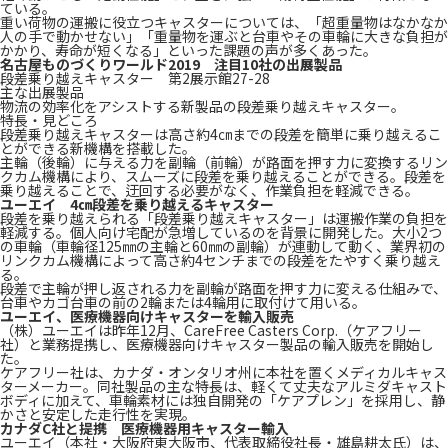
ている。
重い荷物の運搬に役立つキャスターについては、「超重量物はなかなか
人の手で動かせない」「重量物を運ぶと台車やその車輪に大きな負担が
かかり、寿命が短くなる」といった課題の声が多くあった。
名古屋ものづくりワールド2019 注目10社の出展製品
段差乗り越えキャスター 第2展示館27-28
主な出展製品
物流の効率化をアシストする新製品の段差乗り越えキャスター。
特長・見どころ
段差乗り越えキャスターは高さ約4㎝までの段差を簡単に乗り越えるこ
とができる新機構を搭載した。
主輪（後輪）に与える力を副輪（前輪）が路面を押す力に変換するリン
クカム機構により、スムーズに段差を乗り越えることができる。段差を
乗り越えることで、迂回する必要がなく、作業負担を軽減できる。
ユーエイ 4㎝段差を乗り越えるキャスター
段差を乗り越えられる「段差乗り越えキャスター」は運搬作業の負担を
軽減する。個人向け宅配が急増しているのを背景に開発した。大小2つ
の車輪（車輪径125㎜の主輪と60㎜の副輪）が連動して動く、業界初の
リンクカム機構によって高さ約4センチまでの段差をたやすく乗り越え
る。
段差で主輪が押し返される力を副輪が路面を押す力に変える仕組みで、
台車やカゴ台車の前の2輪または4輪用に取付けて用いる。
ユーエイ、医療機器向けキャスターを輸入販売
（株）ユーエイは昨年12月、CareFree Casters Corp.（ケアフリー
社）と業務提携し、医療機器向けキャスター製品の輸入販売を開始し
た。
ケアフリー社は、カナダ・オンタリオ州に本社を置くメディカルキャス
ターメーカー。同社製品の主な特長は、軽くて丈夫なアルミダキャスト
ボディに加えて、車輪素材には独自開発の「ケアプレン」を採用し、静
かさと安定した走行性を実現。
カナダC社と提携 医療機器用キャスター輸入
ユーエイ（本社・大阪府東大阪市、代表取締役社長・雄島耕太氏）は、