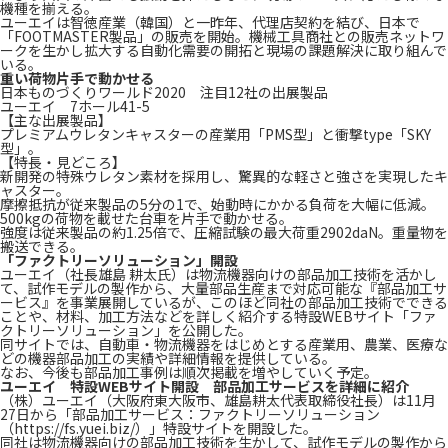
機種を揃える。
ユーエイは智徳産業（韓国）と一昨年、代理店契約を結び、日本で
「FOOTMASTER製品」の販売を開始。機械工具商社との販売ネットワ
ークを生かし拡大する自動化需要の開拓と現場の課題解決に取り組んで
いる。
重い荷物片手で動かせる
日本ものづくりワールド2020 注目12社の出展製品
ユーエイ 7ホール41-5
【主な出展製品】
プレミアムウレタンキャスターの産業用「PMS型」と衝撃type「SKY
型」。
【特長・見どころ】
新開発の特殊ウレタン素材を採用し、驚異的な軽さと強さを実現したキ
ャスター。
摩擦抵抗が従来製品の5分の1で、始動時にかかる負荷を大幅に低減。
500kgの荷物を載せた台車を片手で動かせる。
強度は従来製品の約1.25倍で、圧縮試験の最大荷重2902daN。重量物を
搬送できる。
「ファクトリーソリューション」開設
ユーエイ（社長雄島 耕太氏）は物流機器向けの部品加工技術を活かし
て、試作モデルの製作から、大量部品生産まで対応可能な『部品加工サ
ービス』を事業展開しているが、このほど同社の部品加工技術でできる
ことや、材料、加工方法などを詳しく紹介する特設WEBサイト「ファ
クトリーソリューション」を公開した。
同サイトでは、自動車・物流機器をはじめとする産業用、農業、医療な
どの機器部品加工の実績や詳細情報を提供している。
なお、今後も部品加工事例は順次掲載を増やしていく予定。
ユーエイ 特設WEBサイト開設 部品加工サービスを詳細に紹介
（株）ユーエイ（大阪府東大阪市、雄島耕太代表取締役社長）は11月
27日から「部品加工サービス：ファクトリーソリューション
（https://fs.yuei.biz/）」特設サイトを開設した。
同社は物流機器向けの部品加工技術を生かして、試作モデルの製作から