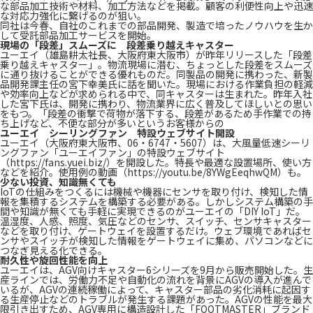
な部品加工技術や材料、加工方法などを掲載。顧客の利便性向上や迅速
な対応力強化に繋げるのが狙い。
同社は今春、自社のこれまでの部品開発、製造で培ったノウハウを生か
して受託部品加工サービスを開始。
現場の「段差」スムーズに 段差乗り越えキャスター
ユーエイ（雄島耕太社長、大阪府東大阪市）が昨年リリースした「段差
乗り越えキャスター」。物流現場に潜む、ちょっとした段差をスムーズ
に通り抜けることができる優れものだ。同製品の開発に携わった、新製
品開発課主任の宮下幸美氏に話を聞いた。現場における作業負担の軽減
や効率向上などが求められる中で、同キャスターは生まれた。昨年入社
した宮下氏は、開発に携わり、物流業界に広く普及してほしいとの思い
をもつ。「段差の衝撃で荷物が落下する、段差があるため手作業での持
ち上げなど、不便な部分が多いというお客様からの
ユーエイ シーリングファン 特設ウェブサイト開設
ユーエイ（大阪府東大阪市、06・6747・5607）は、大風量低速シーリ
ングファン「ユーエイファン」の特設ウェブサイト
（https://fans.yuei.biz/）を開設した。特長や最適な設置場所、使い方
などを紹介。使用例の動画（https://youtu.be/8YWgEeqhwQM）も。
少ない投資、知識無くても
IoTの仕組みをつくるには機械や機器にセンサを取り付け、検知した情
報を集積するシステムを構築する必要がある。しかしシステム構築の手
間や知識が無くても手軽に実現できるのがユーエイの「DIY IoT」だ。
温湿度、人感、照度、気圧などのセンサ、スイッチ、センサキャスター
などを取り付け、ゲートウェイを設置するだけ。ウェブ環境であればセ
ンサやスイッチが検知した情報をゲートウェイに集め、パソコンなどに
つなぎ見える化できる。
耐久性や旋回性能を向上
ユーエイは、AGV向けキャスター6シリーズを9月から販売開始した。生
産ラインでは、労働力不足や自動化の流れを背景にAGVの導入が進んで
いるが、AGVの連続稼働によって、キャスター部品の劣化消耗に起因す
る生産停止などのトラブルが発生する課題があった。AGVの性能を最大
限引き出すため、AGV専用に構造設計した「FOOTMASTER」ブランド