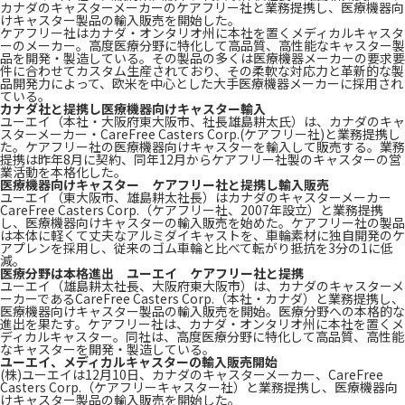
カナダのキャスターメーカーのケアフリー社と業務提携し、医療機器向
けキャスター製品の輸入販売を開始した。
ケアフリー社はカナダ・オンタリオ州に本社を置くメディカルキャスタ
ーのメーカー。高度医療分野に特化して高品質、高性能なキャスター製
品を開発・製造している。その製品の多くは医療機器メーカーの要求要
件に合わせてカスタム生産されており、その柔軟な対応力と革新的な製
品開発力によって、欧米を中心とした大手医療機器メーカーに採用され
ている。
カナダ社と提携し医療機器向けキャスター輸入
ユーエイ（本社・大阪府東大阪市、社長雄島耕太氏）は、カナダのキャ
スターメーカー・CareFree Casters Corp.(ケアフリー社)と業務提携し
た。ケアフリー社の医療機器向けキャスターを輸入して販売する。業務
提携は昨年8月に契約、同年12月からケアフリー社製のキャスターの営
業活動を本格化した。
医療機器向けキャスター ケアフリー社と提携し輸入販売
ユーエイ（東大阪市、雄島耕太社長）はカナダのキャスターメーカー
CareFree Casters Corp.（ケアフリー社、2007年設立）と業務提携
し、医療機器向けキャスターの輸入販売を始めた。ケアフリー社の製品
は本体に軽くて丈夫なアルミダイキャストを、車輪素材に独自開発のケ
アプレンを採用し、従来のゴム車輪と比べて転がり抵抗を3分の1に低
減。
医療分野は本格進出 ユーエイ ケアフリー社と提携
ユーエイ（雄島耕太社長、大阪府東大阪市）は、カナダのキャスターメ
ーカーであるCareFree Casters Corp.（本社・カナダ）と業務提携し、
医療機器向けキャスター製品の輸入販売を開始。医療分野への本格的な
進出を果たす。ケアフリー社は、カナダ・オンタリオ州に本社を置くメ
ディカルキャスター。同社は、高度医療分野に特化して高品質、高性能
なキャスターを開発・製造している。
ユーエイ、メディカルキャスターの輸入販売開始
(株)ユーエイは12月10日、カナダのキャスターメーカー、CareFree
Casters Corp.（ケアフリーキャスター社）と業務提携し、医療機器向
けキャスター製品の輸入販売を開始した。