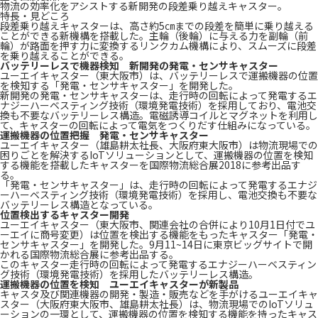
物流の効率化をアシストする新開発の段差乗り越えキャスター。
特長・見どころ
段差乗り越えキャスターは、高さ約5㎝までの段差を簡単に乗り越える
ことができる新機構を搭載した。主輪（後輪）に与える力を副輪（前
輪）が路面を押す力に変換するリンクカム機構により、スムーズに段差
を乗り越えることができる。
バッテリーレスで機器検知 新開発の発電・センサキャスター
ユーエイキャスター（東大阪市）は、バッテリーレスで運搬機器の位置
を検知する「発電・センサキャスター」を開発した。
新開発の発電・センサキャスターは、走行時の回転によって発電するエ
ナジーハーベスティング技術（環境発電技術）を採用しており、電池交
換も不要なバッテリーレス構造。電磁誘導コイルとマグネットを利用し
て、キャスターの回転によって電気をつくりだす仕組みになっている。
運搬機器の位置把握 発電・センサキャスター
ユーエイキャスター（雄島耕太社長、大阪府東大阪市）は物流現場での
困りごとを解決するIoTソリューションとして、運搬機器の位置を検知
する機能を搭載したキャスターを国際物流総合展2018に参考出品す
る。
「発電・センサキャスター」は、走行時の回転によって発電するエナジ
ーハーベスティング技術（環境発電技術）を採用し、電池交換も不要な
バッテリーレス構造となっている。
位置検出するキャスター開発
ユーエイキャスター（東大阪市、関連会社の合併により10月1日付でユ
ーエイに商号変更）は位置を検出する機能をもったキャスター「発電・
センサキャスター」を開発した。9月11~14日に東京ビッグサイトで開
かれる国際物流総合展に参考出品する。
このキャスター走行時の回転によって発電するエナジーハーベスティン
グ技術（環境発電技術）を採用したバッテリーレス構造。
運搬機器の位置を検知 ユーエイキャスターが新製品
キャスタ及び関連機器の開発・製造・販売などを手がけるユーエイキャ
スター（大阪府東大阪市、雄島耕太社長）は、物流現場でのIoTソリュ
ーションの一環として、運搬機器の位置を検知する機能を持ったキャス