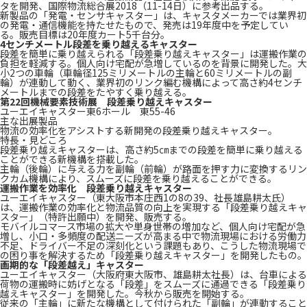
タを開発、国際物流総合展2018（11-14日）に参考出品する。
新製品の「発電・センサキャスター」は、キャスタメーカーでは業界初
の発電・通信機能を持たせたもので、発売は19年度中を予定してい
る。販売目標は20年度カート5千台分。
4センチメートル段差を乗り越えるキャスター
段差を簡単に乗り越えられる「段差乗り越えキャスター」は運搬作業の
負担を軽減する。個人向け宅配が急増しているのを背景に開発した。大
小2つの車輪（車輪径125ミリメートルの主輪と60ミリメートルの副
輪）が連動して動く、業界初のリンク編む機構によって高さ約4センチ
メートルまでの段差をたやすく乗り越える。
第22回機械要素技術展 段差乗り越えキャスター
ユーエイキャスター東6ホール 東55-46
主な出展製品
物流の効率化をアシストする新開発の段差乗り越えキャスター。
特長・見どころ
段差乗り越えキャスターは、高さ約5㎝までの段差を簡単に乗り越える
ことができる新機構を搭載した。
主輪（後輪）に与える力を副輪（前輪）が路面を押す力に変換するリン
クカム機構により、スムーズに段差を乗り越えることができる。
運搬作業を効率化 段差乗り越えキャスター
ユーエイキャスター（東大阪市本庄西1の8の39、社長雄島耕太氏）
は、運搬作業の効率化と物流品質の向上を実現する「段差乗り越えキャ
スター」（特許出願中）を開発、販売する。
モバイルコマース市場の拡大や単身世帯の増加など、個人向け宅配が急
増し、小口・多頻度の配送ニーズが高まる中で物流現場における労働力
不足、ドライバー不足の深刻化という課題もあり、こうした物流現場で
の困り事を解決するため「段差乗り越えキャスター」を開発したもの。
画期的な「段差越え」キャスター
ユーエイキャスター（大阪府東大阪市、雄島耕太社長）は、台車による
荷物の運搬時に妨げとなる「段差」をスムーズに通過できる「段差乗り
越えキャスター」を開発した。今秋から販売を開始する。
従来の「主輪」に新たな機構として付けられた「副輪」が連動すること