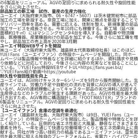
の6製品をリニューアル。AGVの足回りに求められる耐久性や旋回性能
をさらに向上させた。
部品加工の新工場 試作、量産の生産力強化
ユーエイ（大阪府東大阪市、06・6747・5607）は茨木健常総市に部品
加工の工場を新設する。奈良工場に加え、関東に拠点を新設することで
デリバリー効率を高める。需要に応える、体制を整え、新規事業の部品
加工サービスを成長させる。今年10月にも稼働する。新工場（延べ床
面積約1千㎡）にはマシニングセンタ4台を導入する。自動車や物流機
器、医療機器、産業機器向けの部品を加工する。今後さらに加工機を増
やし、部品加工の売上高を2020年3月期
ユーエイ特設WEBサイトを開設
㈱ユーエイ（大阪府東大阪市、雄島耕太代表取締役社長）はこのほど、
YUEI Fans（ユーエイファン）の特設ホームページを開設した。同ホー
ムページは製品情報や特長などを詳細に紹介するほか、資料請求や見積
り依頼などに対応しており、今後さらに内容の充実などを図ることにし
ている。▽YUEI Fans特設WEBサイトUL=https://fans.yuei.biz/
▽YUEI Fans紹介動画=https://youtube
耐久性や旋回性能を向上
ユーエイは、AGV向けキャスター6シリーズを9月から販売開始した。生
産ラインでは、労働力不足や自動化の流れを背景にAGVの導入が進んで
いるが、AGVの連続稼働によってキャスター部品の劣化消耗に起因する
生産停止などのトラブルが発生する課題があった。AGVの性能を最大限
引き出すため、AGV専用に構造設計した「FOOTMASTER」ブランドの
6製品をリニューアル。AGVの足回りに求められる耐久性や旋回性能を
さらに向上させた。
【ユーエイファン】倉庫の空調を最適化
ユーエイ（雄島耕太社長、大阪府東大阪市）は9日、YUEI Fans（ユー
エイファン）の特設ホームページを開設した。製品情報や特徴などを詳
しく紹介している。圧倒的な省エネ性能と大風量、静音などさまざまな
要素を持ち、一年を通じて快適な労働環境づくりと省エネ効果向上に貢
献する。同社が持つ高い技術力の結晶であるユーエイファンは、空気抵
抗を最大限に抑える独自のブレードフォルムと、省電力・ハイパワーの