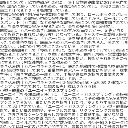
取組について」協力依頼が行われた。陸上貨物運送事業における死亡災
害は着実に減少しているものの、死傷災害については、令和２年度には
前年と比べると２・８％増加している。
労働災害の約７割が荷役作業時に発生しており、ロールボックスパレッ
ト（カゴ車）の取扱い中の災害も多発していることから、ロールボック
スパレット（カゴ車）などの安全な取扱い等について周知要請されてい
る。社員を労働災害から守るために、会社の安全対策は必須だ。
同製品は、カバーの高さは床面からわずか25㎜で万が一、足先が当た
っても巻き込まれない安心設計となっている。キャスター事業部大阪支
店の橋本皓介主任は、「カバーには、身を守るものというイメージにぴ
ったりの黄色を採用。床面からのカバーの高さはもちろん、外れてしま
わないよう固定の仕方にもこだわっている」と説明する。
営業の醍醐味として「技術とともに、ないものを作り上げていく過程に
携わることができること」を挙げる橋本主任。同社は技術・営業体制の
強化を行っており、営業が顧客からの声を拾い、技術がそれを忠実に形
にするという密な連携も大きな強みの１つだ。
巻き込み防止カバー付キャスターは、優れた始動性で作業負担を軽減す
るPMS型を採用しており、重量物を運ぶハードな環境にも耐える。橋本
主任は「働き方改革の一環として、工場や倉庫をお持ちの事業者の方
に、ぜひ導入をご検討いただければ」と話した。
巻き込み防止カバー付キャスターはPMS型のφ150・φ200の２種類がラ
インアップされており、年間の販売目標は２０００個。
小型・軽量の「ユーエイ・ガススプリング」
ユーエイ（社長雄島耕太氏）は、「ユーエイ・ガススプリング」の販売
を開始した。ガススプリングは、ガス反力によりその動作にかかる力を
アシストする製品。重たいものを持ち上げたり、支えたりする時の補助
として活用されている。「ユーエイ・ガススプリング」は小型・軽量設
計で、重たい扉の開閉や、テーブルの昇降、リクライニングの調整な
ど、さまざまなシーンで暮らしの快適性向上に貢献する。確かな品質
で、ひとつひとつの要望に応じ、顧客の困りごとを解決していく。主な
特徴は、コイルバネに比べバネ定数が低いため、長い圧縮ストロークに
わたってほぼ一定のバネ力が発生でき、扉類の開閉用として最適の特性