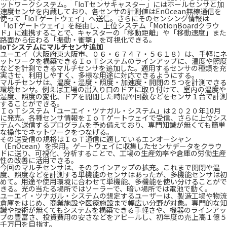
ットワークシステム。「IoTセンサキャスター」にはホールセンサと加
速度センサを内蔵しており、各センサの計測値はEnOcean無線通信を
使って「IoTゲートウェイ」へ送信。さらにそのセンシング情報は
「IoTゲートウェイ」を経由し、上位システム「MotionBoardクラウ
ド」に連携することで、キャスターの「移動距離」や「移動速度」また
路面から伝わる「振動・衝撃」を可視化できる。
IoTシステムにマルチセンサ追加
ユーエイ（大阪府東大阪市、０６・６７４７・５６１８）は、手軽にネ
ットワークを構築できるＩｏＴシステムのラインアップに、温度や照度
などを計測できるマルチセンサを追加した。適用するセンサの種類を充
実させ、利用しやすく、多様な用途に対応できるようにする。
マルチセンサは、温度・湿度・照度・加速度・開閉の５つを計測できる
環境センサ。例えば工場の出入り口のドアに取り付けて、室内の温度や
湿度、照度の変化、ドアを開閉した時間や回数などをセンサ１台で計測
することができる。
ＩｏＴシステム「ユーエイ・ツナガル・システム」は２０２０年10月
に発売。各種センサ情報をＩｏＴゲートウェイで受信、さらに上位シス
テムへ送信するプログラムを予め備えており、専門知識が無くても簡単
な操作でネットワークをつなげる。
その送受信の規格はＩｏＴ通信に適しているエンオーシャン
（EnOcean）を採用。ゲートウェイに収集したセンサデータをクラウ
ドに送り、可視化、分析することで、工場の生産効率や倉庫の労働生産
性の改善に活用できる。
今回のマルチセンサは、そのラインアップの拡充。これまで開閉や温
度、照度などを計測する単機能のセンサはあったが、多機能センサは初
めて。用途や使用環境に合わせて単機能、多機能を使い分けることがで
きる。光の当たる場所ではソーラーで、暗い場所では電池で動く。
ユーエイ・ツナガル・システムの想定するユーザーは、製造工場や物流
倉庫をはじめ、商業施設や医療施設まで幅広い分野が対象。専門的な知
識や技術が無くてもシステムを構築できる手軽さや、機器のラインアッ
プの豊富さ、投資費用の安さなどをアピールし、初年度の売上高１億５
千万円を目指す。