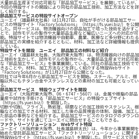
大量部品生産まで対応可能な「部品加工サービス」を展開しているが、
今回の特設サイトの開設により同社の部品加工技術、加工方法などを詳
しく紹介する。
部品加工サービスの特設サイトオープン
ユーエイ（雄島耕太社長）は11月27日、自社が手がける部品加工サー
ビスの特設サイト「Factory Solutions」（https://fs.yuei.biz/）を公開
した。同サービスは、物流機器向けの部品加工で培った技術を活かすこ
とで、試作モデルの製作や大量部品生産など幅広いニーズへの対応が可
能。特設サイトでは物流機器や自動車、農業、医療など多分野にわたる
部品加工の実績を紹介するとともに、材料、加工法など詳細情報も提供
している。
特設サイトを開設 ユーエイ 部品加工の材料など紹介
ユーエイ（雄島耕太社長、大阪府東大阪市）は、物流機器向けの部品加
工技術を生かして、試作モデルの製作から、大量部品生産まで対応可能
な『部品加工サービス』を事業展開している。同社の部品加工技術でで
きることや、材料、加工方法などを詳しく紹介する特設Webサイト
「Factory Solutions」が11月27日から公開となった。
同社では今年6月から部品加工サービスを開始。スチール、アルミ、樹
脂以外にもチタン合金やステンレスなどの素材の加工も可能となってい
る。
部品加工サービス 特設ウェブサイトを開設
ユーエイ（大阪府東大阪市、06・6747・5607）は、金属や樹脂の部品
量産や試作を手掛ける「部品加工サービス」の特設ウェブサイト
（https://fs.yuei.biz/）を開設した。
切断や切削、フライス、熱処理、研磨などの加工技術やステンレス、樹
脂などの加工できる材料、加工した後の品質検査の体制、設備、加工し
た部品の事例などを紹介する。部品加工サービスのカタログのダウンロ
ードや、サイトを通じてユーエイに問合せすることもできる。
ファクトリーソリューション Webサイト特設
ユーエイ（大阪府東大阪市、社長雄島耕太氏）は、今年から事業展開を
始めた受託部品加工サービス「ファクトリーソリューション」に関する
特設Webサイト（https://fs.yuei.biz/）を開設した。同サービスで可能