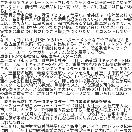
さを実感できるアルティメットウレタンキャスターはその一助になるの
ではないか。価格帯は従来品に比べ高いが、それだけ性能には自信があ
る」と話す。
年間販売予定台数は１万個（２０２２年度）。若井氏は「物流業だけで
なく、自動車産業や建設業での活用も想定されている。東京支店、中部
支店、大阪支店、広島営業所、福岡営業所と全国に拠点があるので、も
し商品にご興味を持っていただき各拠点にお問い合わせいただければ、
実物を台車につけお見せできる機会をつくりたい」とコメントしてい
る。
なお、同商品は４月13日から15日にポートメッセなごやで開催される
「名古屋工場設備・備品展」に出展する。アルティメットウレタンキャ
スターのほか、アシスト機能付きキャスターや、段差乗越えキャスタ
ー、ユーエイ・ツナガル・システムなどを展示する予定。
重さ1トンでも軽快に 高強度キャスター発売
ユーエイ（東大阪市、雄島耕太社長）は1日、高荷重用キャスターPMS
型と、けん引用キャスターSKY-2型に、重量物でも極めて軽快に搬送で
きる「アルティメットウレタンキャスター」を追加、発売した。同製品
は、重量物の運搬に最適な高強度ウレタンを採用。荷重による変形が少
なく、接地面積が小さく保たれるため、1トンもの重さの荷物を1人で
運べる始動性能を実現している。押し始めに必要な力は、一般産業用キ
ャスターと比べ約70％低減。重量物のスムーズな運搬を可能にし、方
向転換時のスムーズな旋回性能の実現で、作業者の負担軽減・作業環境
の改善に貢献する。詳細は同社ホームページにて。問い合わせは03・
5816・1155。
「巻き込み防止カバー付キャスター」で作業者の安全を守る
キャスターの総合メーカー・ユーエイ（雄島耕太社長、大阪府東大阪
市）では、キャスターで作業者の安全を守る「巻き込み防止カバー付キ
ャスター」を10月から販売している。ユーザーの依頼で、台車を押す
際に足が車輪に巻き込まれそうになる事態を防ぎたいという思いから生
まれた製品だ。
今年９月、厚生労働省労働基準局安全衛生部長から全日本トラック協会
に向け、「陸上貨物運送事業における労働災害防止に向けたより一層の