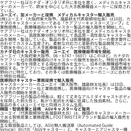
ケアフリー社はカナダ・オンタリオ州に本社を置く、メディカルキャス
ターのメーカーで、欧米を中心とした大手医療機器メーカーに採用され
ている。
ユーエイ、加メーカーと提携 メディカルキャスター輸入販売
(株)ユーエイ（大阪府東大阪市、雄島耕太代表取締役社長）は10日、カ
ナダのキャスターメーカーである「ケアフリーキャスターズコープ」と
業務提携し、医療機器向けのキャスター製品の輸入販売を開始した。
ケアフリー社はカナダ・オンタリオ州に本社を置くメディカルキャスタ
ーのメーカー。高度医療分野に特化して高品質・高性能なキャスター製
品を開発・製造している。製品の多くは医療機器メーカーの要求要件に
合わせてカスタム生産され、柔軟な対応力と革新的な製品開発力によっ
て欧米を中心とした大手医療機器メーカーが採用している。
カナダ社のキャスター販売 ユーエイ 医療機器市場を開拓
ユーエイ（大阪府東大阪市、06・6747・5607）はこのほど、カナダの
ケアフリー社の医療機器向けキャスターの販売を始めた。特別仕様のキ
ャスター製作を得意とする両社の強みを生かし、日本の医療機器市場を
開拓する。ケアフリー社は医療機器キャスターのメーカー。高度医療分
野向けに特化しており、その多くは医療機器メーカーのニーズに合わせ
た特別仕様品。
医療向けキャスター業務提携で輸入販売
キャスターメーカーのユーエイ（東大阪市、雄島耕太社長）は10日、
カナダのケアフリー社と業務提携し、医療機器向けキャスター製品の輸
入販売の開始を発表した。
ケアフリー社の製品の特長は、軽くて丈夫なアルミダイキャストボディ
を採用した耐久性と、転がり抵抗を大幅に低減した独自素材。さらに、
製品の多くはユーエイ社と同様カスタム生産。
韓国・智徳産業と提携 AGVキャスターなど販売
ユーエイ（代表取締役社長雄島耕太氏）は、韓国のキャスターメーカー
である智徳産業と業務提携しFOOTMASTERブランド製品の輸入販売を
開始した。
主な取扱製品としては、AGV/無人搬送車（Automated Guide
Vehicle）向けの「AGVキャスター」と、キャスターとアジャスター機