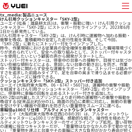
tx_media:
製品ニュース
けん引用クッションキャスター「SKY-2型」
ユーエイ(社長：雄島耕太氏)は、衝撃・振動に強い！けん引用クッショ
ンキャスター「SKY-2型」にストッパー付をラインアップ。2023年6月
1日から新発売している。
けん引用キャスター「SKY-2型」は、けん引時に運搬物へ加わる振動・
衝撃を吸収。重積載時の安定した走行性能を実現。そして今回、
「SKY-2型」に新たにストッパー付をラインアップした。
昨今、作業現場における従業員の安全確保を最優先とした職場環境づく
りが求められていて、安全への取り組みとして、ストッパー付キャスタ
ーを使用したいという顧客の声から開発がスタートした。
ストッパー付キャスターは、停車中の台車への接触や、目視では気づか
ない些細な傾斜などによる、意図しない台車の動き出しを防ぎ、作業
中・作業後に関わらず安全な運搬をサポートする。ストッパーは踏みや
すさを追求した前踏みタイプで、足を台車の奥まで滑り込ませる必要が
なく、スムーズに操作できる。
クッションキャスター「SKY-2型」ストッパー付き追加
ユーエイ(大阪府東大阪市、06・6747・5607)は、運搬時の衝撃や振動
を軽減するけん引用クッションキャスター「SKY-2型」のラインアップ
に、停車時に車輪の回転を止めるストッパー付きを追加した。
SKY-2型は内蔵したスプリングにより走行時の運搬物への衝撃や振動を
吸収する(従来品比約5分の1)。路面の凹凸に柔軟に対応し、振動の影響
を受けやすい機器や荷崩れを防ぎたい重量物をスムーズに運べる。
車輪径φ100ミリ仕様 アルティメットウレタンキャスター
ユーエイ（大阪府東大阪市本庄西1の8の39）は、アルティメットウレ
タンキャスターにφ100ミリが登場、感動的な軽さ、操作性を極めたア
ルティメットウレタンキャスターのサイズラインアップ拡充。重い荷物
の運搬に役立つキャスターだが、「重量物はなかなか人の手で動かせな
い」「重量物を運ぶと台車やその車輪に大きな負担がかかり寿命が短く