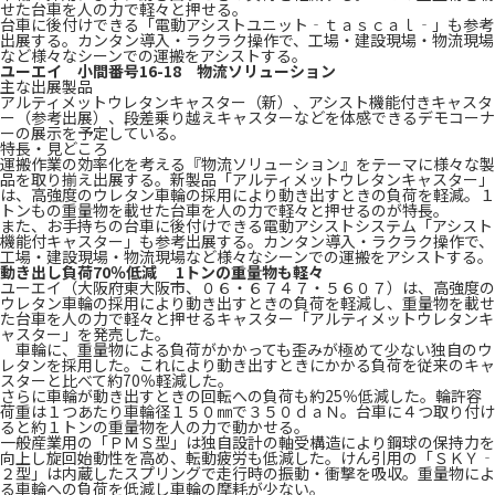
せた台車を人の力で軽々と押せる。
台車に後付けできる「電動アシストユニット‐ｔａｓｃａｌ‐」も参考
出展する。カンタン導入・ラクラク操作で、工場・建設現場・物流現場
など様々なシーンでの運搬をアシストする。
ユーエイ 小間番号16-18 物流ソリューション
主な出展製品
アルティメットウレタンキャスター（新）、アシスト機能付きキャスタ
ー（参考出展）、段差乗り越えキャスターなどを体感できるデモコーナ
ーの展示を予定している。
特長・見どころ
運搬作業の効率化を考える『物流ソリューション』をテーマに様々な製
品を取り揃え出展する。新製品「アルティメットウレタンキャスター」
は、高強度のウレタン車輪の採用により動き出すときの負荷を軽減。１
トンもの重量物を載せた台車を人の力で軽々と押せるのが特長。
また、お手持ちの台車に後付けできる電動アシストシステム「アシスト
機能付キャスター」も参考出展する。カンタン導入・ラクラク操作で、
工場・建設現場・物流現場など様々なシーンでの運搬をアシストする。
動き出し負荷70％低減 1トンの重量物も軽々
ユーエイ（大阪府東大阪市、０６・６７４７・５６０７）は、高強度の
ウレタン車輪の採用により動き出すときの負荷を軽減し、重量物を載せ
た台車を人の力で軽々と押せるキャスター「アルティメットウレタンキ
ャスター」を発売した。
車輪に、重量物による負荷がかかっても歪みが極めて少ない独自のウ
レタンを採用した。これにより動き出すときにかかる負荷を従来のキャ
スターと比べて約70％軽減した。
さらに車輪が動き出すときの回転への負荷も約25％低減した。輪許容
荷重は１つあたり車輪径１５０㎜で３５０ｄａＮ。台車に４つ取り付け
ると約１トンの重量物を人の力で動かせる。
一般産業用の「ＰＭＳ型」は独自設計の軸受構造により鋼球の保持力を
向上し旋回始動性を高め、転動疲労も低減した。けん引用の「ＳＫＹ‐
２型」は内蔵したスプリングで走行時の振動・衝撃を吸収。重量物によ
る車輪への負荷を低減し車輪の摩耗が少ない。