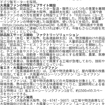
ドイツ製モーターを採用。
大風量ファンの特設ウェブサイト開設
生産財販売、部品加工、キャスター製造・販売といくつもの事業を展開
するユーエイ（大阪府東大阪市、雄島耕太社長）は8月9日、工場や倉
庫のファンのあり方を提案する特設ウェブサイト「YUEI Fans（ユーエ
イファン）」（https://fans.yuei.biz/）を開設した。同社製の大風量シ
ーリングファンの特徴や適した設置場所、使い方などを紹介。動画
（https://youtu.be/8YWgEeqhwQM）も用意した。「資料請求や見積
依頼などお気軽にご連絡いただければ幸いです。今後もさらに内容を充
実していく」としている。
部品加工サービス開始 ファクトリーソリューション
ユーエイ（本社・東大阪市、社長雄島耕太氏）は、物流機器向けの部品
加工技術を活かして、試作モデルの製作から、大量部品生産まで対応可
能な「部品加工サービス：ファクトリーソリューション」を開始した。
部品加工は、スチール、アルミ、樹脂などの一般材料はもちろんのこ
と、チタン合金やステンレスなど難削材の複雑形状の加工にも対応す
る。加工分野は、自動車・物流機器をはじめとする産業用、農業、医療
などのあらゆる機器部品の試作・量産化。
部品加工事業は、後継者難などで廃業する工場が急増しており、技術や
ノウハウの継承が喫緊の課題となっている。
省エネ・大風量HVLSシーリングファン
ユーエイ（社長雄島耕太氏）は、工場や物流倉庫など、屋内環境の改善
を目指して省エネ・大風量HVLSシーリングファン「ユーエイファン
（YUEI Fans）」を新発売した。
ユーエイファンは、工場や物流倉庫などの大型施設を対象として、屋内
環境改善、熱中症対策につながる快適環境づくりと、空調併用による省
エネ効果の向上を目的として導入を推進していく。
主な特徴は（1）省エネ＝シーリングファン1台で、約1500㎡のスペー
スをカバーできる。
シーリングファン発売
ユーエイ（大阪府東大阪市、06・6747・5607）は工場や物流倉庫など
大型施設向けの省エネ・大風量シーリングファン「ユーエイファン」を