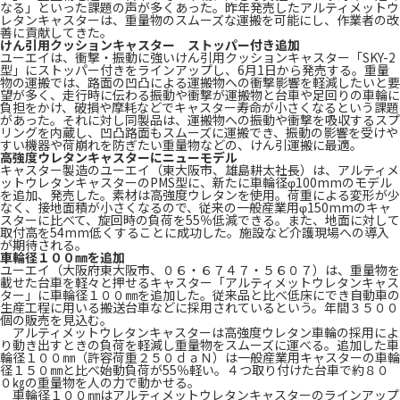
なる」といった課題の声が多くあった。昨年発売したアルティメットウ
レタンキャスターは、重量物のスムーズな運搬を可能にし、作業者の改
善に貢献してきた。
けん引用クッションキャスター ストッパー付き追加
ユーエイは、衝撃・振動に強いけん引用クッションキャスター「SKY-2
型」にストッパー付きをラインアップし、6月1日から発売する。重量
物の運搬では、路面の凹凸による運搬物への衝撃影響を軽減したいと要
望が多く、走行時に伝わる振動や衝撃が運搬物と台車や足回りの車輪に
負担をかけ、破損や摩耗などでキャスター寿命が小さくなるという課題
があった。それに対し同製品は、運搬物への振動や衝撃を吸収するスプ
リングを内蔵し、凹凸路面もスムーズに運搬でき、振動の影響を受けや
すい機器や荷崩れを防ぎたい重量物などの、けん引運搬に最適。
高強度ウレタンキャスターにニューモデル
キャスター製造のユーエイ（東大阪市、雄島耕太社長）は、アルティメ
ットウレタンキャスターのPMS型に、新たに車輪径φ100mmのモデル
を追加、発売した。素材は高強度ウレタンを使用。荷重による変形が少
なく、接地面積が小さくなるので、従来の一般産業用φ150mmのキャ
スターに比べて、旋回時の負荷を55％低減できる。また、地面に対して
取付高を54mm低くすることに成功した。施設など介護現場への導入
が期待される。
車輪径１００㎜を追加
ユーエイ（大阪府東大阪市、０６・６７４７・５６０７）は、重量物を
載せた台車を軽々と押せるキャスター「アルティメットウレタンキャス
ター」に車輪径１００㎜を追加した。従来品と比べ低床にでき自動車の
生産工程に用いる搬送台車などに採用されているという。年間３５００
個の販売を見込む。
アルティメットウレタンキャスターは高強度ウレタン車輪の採用によ
り動き出すときの負荷を軽減し重量物をスムーズに運べる。追加した車
輪径１００㎜（許容荷重２５０ｄａＮ）は一般産業用キャスターの車輪
径１５０㎜と比べ始動負荷が55％軽い。４つ取り付けた台車で約８０
０㎏の重量物を人の力で動かせる。
車輪径１００㎜はアルティメットウレタンキャスターのラインアップ