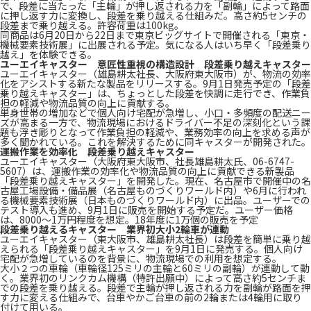
で、段差に当たった「主輪」が押し返される力を「副輪」によって路面
に押し返す力に変換し、段差を乗り越える仕組みだ。高さ約5センチの
段差まで乗り越える。許容荷重は100kg。
同商品は6月20日から22日まで東京ビッグサイトで開催される「東京・
機械要素技術展」に出展される予定。気になる人はいち早く「段差乗り
越え」を体験できる。
ユーエイキャスター 意匠性重視の構造設計 段差乗り越えキャスター
ユーエイキャスター（雄島耕太社長、大阪府東大阪市）が、物流の効率
化をアシストする新たな製品をリリースする。9月1日発売予定の「段差
乗り越えキャスター」は、ちょっとした段差を快調に走行でき、作業負
担の軽減や物流品質の向上に貢献する。
単身世帯の増加などで個人向け宅配が急増し、小口・多頻度の配送ニー
ズが高まる一方で、物流現場におけるドライバー不足の深刻化という課
題も浮き彫りとなって作業負担の軽減や、業務効率の向上を求める声が
多く聞かれている。これを解決するために同キャスターが開発された。
運搬作業を効率化 段差乗り越えキャスター
ユーエイキャスター（大阪府東大阪市、社長雄島耕太氏、06-6747-
5607）は、運搬作業の効率化や物流品質の向上に貢献できる新製品
「段差乗り越えキャスター」を開発した。現在、名古屋市で開催中の名
古屋工場設備・備品展（名古屋ものづくりワールド内）や6月に行われ
る機械要素技術展（日本ものづくりワールド内）に出品。ユーザーでの
テスト導入も進め、9月1日に販売を開始する予定だ。ユーザー価格
は、8000〜1万円程度を想定。18年度に1万個の販売を予定
段差乗り越えるキャスター 業界初大小2輪車が連動
ユーエイキャスター（東大阪市、雄島耕太社長）は段差を簡単に乗り越
えられる「段差乗り越えキャスター」を9月1日に発売する。個人向け
宅配が急増しているのを背景に、物流現場での利用を想定する。
大小２つの車輪（車輪径125ミリの主輪と60ミリの副輪）が連動して動
く。業界初のリンクカム機構（特許出願中）によって高さ約5センチま
での段差を乗り越える。段差で主輪が押し返される力を副輪が路面を押
す力に変える仕組みで、台車やかご台車の前の2輪または4輪用に取り
付けて用いる。