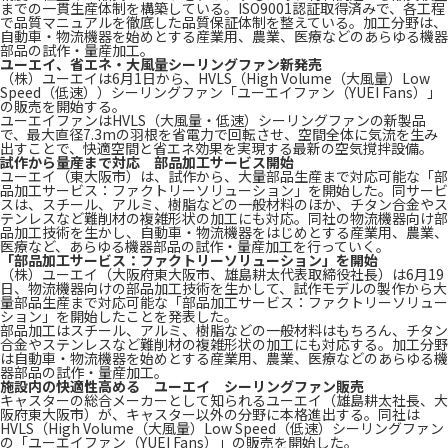
までの一貫生産体制を構築している。ISO9001認証取得済みで、各工程
で品質マニュアルを徹底した品質保証体制を整えている。加工分野は、
自動車・物流機器を始めとする産業用、農業、医療などのあらゆる機器
部品の試作・量産加工。
ユーエイ、省エネ・大風量シーリングファン新発売
（株）ユーエイは6月1日から、HVLS（High Volume（大風量）Low
Speed（低速））シーリングファン「ユーエイファン（YUEI Fans）」
の販売を開始する。
ユーエイファンはHVLS（大風量・低速）シーリングファンの新製品
で、最大直径7.3mの羽根を省電力で回転させ、空間全体に気流を生み
出すことで、快適空間と省エネ効果を実現する最新の空気撹拌設備。
試作から量産まで対応 部品加工サービス開始
ユーエイ（東大阪市）は、試作から、大量部品生産まで対応可能な「部
品加工サービス：ファクトリーソリューション」を開始した。同サービ
スは、スチール、アルミ、樹脂などの一般材料のほか、チタン合金やス
テンレスなど難削材の複雑形状の加工にも対応。同社の物流機器向け部
品加工技術を生かし、自動車・物流機器をはじめとする産業用、農業、
医療など、あらゆる機器部品の試作・量産加工を行っていく。
「部品加工サービス：ファクトリーソリューション」を開始
（株）ユーエイ（大阪府東大阪市、雄島耕太代表取締役社長）は6月19
日、物流機器向けの部品加工技術を生かして、試作モデルの製作から大
量部品生産まで対応可能な「部品加工サービス：ファクトリーソリュー
ション」を開始したことを発表した。
部品加工はスチール、アルミ、樹脂などの一般材料はもちろん、チタン
合金やステンレスなど難削材の複雑形状の加工にも対応する。加工分野
は自動車・物流機器を始めとする産業用、農業、医療などのあらゆる機
器部品の試作・量産加工。
施設内の快適性高める ユーエイ シーリングファン販売
キャスターの総合メーカーとして知られるユーエイ（雄島耕太社長、大
阪府東大阪市）が、キャスター以外の分野に本格進出する。同社は
HVLS（High Volume（大風量）Low Speed（低速）シーリングファン
の「ユーエイファン（YUEI Fans）」の販売を開始した。