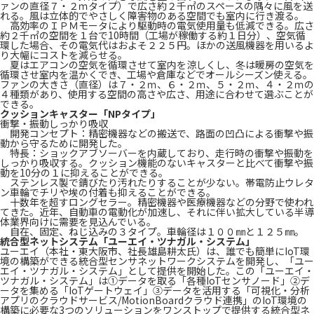
ァンの直径７・２ｍタイプ）で広さ約２千㎡のスペースの隅々に風を送
れる。風は立体的でやさしく障害物のある空間でも室内に行き渡る。
高効率のＩＰＭモータにより駆動時の電気使用量も低減できる。広さ
約２千㎡の空間を１台で10時間（工場が稼働する約１日分）、空気循
環した場合、その電気代はおよそ２２５円。ほかの送風機器を用いるよ
り大幅にコストを減らせる。
夏はエアコンの空気を循環させて室内を涼しくし、冬は暖房の空気を
循環させ室内を温かくでき、工場や倉庫などでオールシーズン使える。
ファンの大きさ（直径）は７・２ｍ、６・２ｍ、５・２ｍ、４・２ｍの
４種類があり、使用する空間の高さや広さ、用途に合わせて選ぶことが
できる。
クッションキャスター「NPタイプ」
衝撃・振動しっかり吸収
開発コンセプト：精密機器などの搬送で、路面の凹凸による衝撃や振
動から守るために開発した。
特長：ショックアブソーバーを内蔵しており、走行時の衝撃や振動を
しっかり吸収する。クッション機能のないキャスターと比べて衝撃や振
動を10分の１に抑えることができる。
ステンレス製で錆びたり汚れたりすることが少ない。帯電防止ウレタ
ン車輪でチリや埃の付着も抑えることができる。
十数年を超すロングセラー。精密機器や医療機器などの分野で使われ
てきた。近年、自動車の電動化が加速し、それに伴い拡大している半導
体業界向けに需要を見込んでいる。
自在、固定、ねじ込みの３タイプ。車輪径は１００㎜と１２５㎜。
統合型ネットシステム「ユーエイ・ツナガル・システム」
ユーエイ（本社・東大阪市、社長雄島耕太氏）は、誰でも簡単にIoT環
境の構築ができる統合型センサネットワークシステムを開発し、「ユー
エイ・ツナガル・システム」として提供を開始した。この「ユーエイ・
ツナガル・システム」は①データを取る「各種IoTセンサノード」②デ
ータを集める「IoTゲートウェイ」③データを活用する「可視化・分析
アプリのクラウドサービス/MotionBoardクラウド連携」のIoT環境の
構築に必要な3つのソリューションをワンストップで提供する統合型ネ