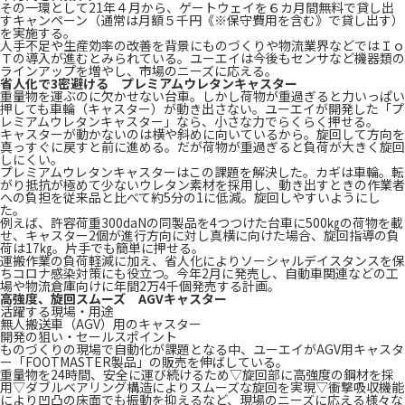
その一環として21年４月から、ゲートウェイを６カ月間無料で貸し出
すキャンペーン（通常は月額５千円《※保守費用を含む》で貸し出す）
を実施する。
人手不足や生産効率の改善を背景にものづくりや物流業界などではＩｏ
Ｔの導入が進むとみられている。ユーエイは今後もセンサなど機器類の
ラインアップを増やし、市場のニーズに応える。
省人化で3密避ける プレミアムウレタンキャスター
重量物を運ぶのに欠かせない台車。しかし荷物が重過ぎると力いっぱい
押しても車輪（キャスター）が動き出さない。ユーエイが開発した「プ
レミアムウレタンキャスター」なら、小さな力でらくらく押せる。
キャスターが動かないのは横や斜めに向いているから。旋回して方向を
真っすぐに戻すと前に進める。だが荷物が重過ぎると負荷が大きく旋回
しにくい。
プレミアムウレタンキャスターはこの課題を解決した。カギは車輪。転
がり抵抗が極めて少ないウレタン素材を採用し、動き出すときの作業者
への負担を従来品と比べて約5分の1に低減。旋回しやすいようにし
た。
例えば、許容荷重300daNの同製品を4つつけた台車に500㎏の荷物を載
せ、キャスター2個が進行方向に対し真横に向けた場合、旋回指導の負
荷は17㎏。片手でも簡単に押せる。
運搬作業の負荷軽減に加え、省人化によりソーシャルデイスタンスを保
ちコロナ感染対策にも役立つ。今年2月に発売し、自動車関連などの工
場や物流倉庫向けに年間2万4千個発売する計画。
高強度、旋回スムーズ AGVキャスター
活躍する現場・用途
無人搬送車（AGV）用のキャスター
開発の狙い・セールスポイント
ものづくりの現場で自動化が課題となる中、ユーエイがAGV用キャスタ
ー「FOOTMASTER製品」の販売を伸ばしている。
重量物を24時間、安全に運び続けるため▽旋回部に高強度の鋼材を採
用▽ダブルベアリング構造によりスムーズな旋回を実現▽衝撃吸収機能
により凹凸の床面でも振動を抑えるなど、現場のニーズに応える様々な