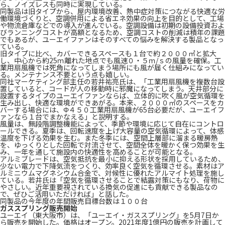
ら、ノイズレスも同時に実現している。
同製品は旧タイプから、屋内環境改善、熱中症対策につながる快適な労
働環境づくりと、空調併用による省エネ効果の向上を目的として、工場
や物流倉庫などでの導入が進んでいる。空調設備は初期の設備投資およ
びランニングコストが高額となるため、空調コストの削減は積年の課題
でもあるが、ユーエイファンはそのすべての悩みを解決する製品となっ
ている。
旧タイプに比べ、カバーできるスペースも１台で約２０００㎡と拡大
し、中心から約25ｍ離れた地点でも風速０・５ｍ/ｓの風量を確保。工
業用扇風機では死角になってしまう場所にも風が届く仕組みになってい
る。メンテナンス不要という点も嬉しい。
同社マーケティング部主任の若井祐亮氏は、「工業用扇風機を複数台設
置していると、コードが人の移動時に邪魔になってしまう。天井部分に
設置するタイプのユーエイファンならば、立体的に吹く風が空気循環を
生み出し、快適な環境ができあがる。本来、２０００㎡のスペースをカ
バーする場合には、Φ４５０工業用扇風機が65台必要だが、ユーエイフ
ァンなら１台でまかなえる」と説明する。
風量は、無段階調整機能によって、季節や環境に応じて自在にコントロ
ールできる。夏季は、回転速度を上げ大容量の空気循環によって、体感
温度を下げる効果を生む。また冬季には、空間上層部に溜まる暖房熱
を、ゆっくりとした回転で対流させて、空間全体を暖かく保つ効果を生
み、一年を通して施設内の快適性を高めることが可能となる。
アルミブレードは、空気抵抗を最小に抑える形状を採用しているため、
少ない電力で下降気流をつくり、効率良く空気を循環させる。素材はア
ルミニウムマグネシウム合金で、対候性に優れたアルマイト処理を施し
ている。若井氏は「空気を循環させることで結露対策にもなり、荷物に
やさしい。近年重要視されている換気の促進にも貢献できる製品なの
で、ぜひご活用いただければ」と話した。
同製品の今年度の年間販売目標台数は１００台
ガススプリング販売開始
ユーエイ（東大阪市）は、「ユーエイ・ガススプリング」を5月7日か
ら販売を開始した。価格はオープン。2021年度1億円の販売を計画して